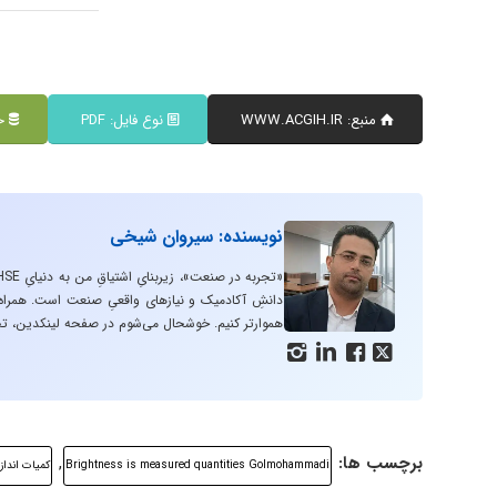
منبع: WWW.ACGIH.IR
نوع فایل: PDF
حج
نویسنده: سیروان شیخی
دانشِ آکادمیک و نیازهای واقعیِ صنعت است. همراه با
هموارتر کنیم. خوشحال می‌شوم در صفحه لینکدین، تج




برچسب ها:
,
Brightness is measured quantities Golmohammadi
کمیات انداز