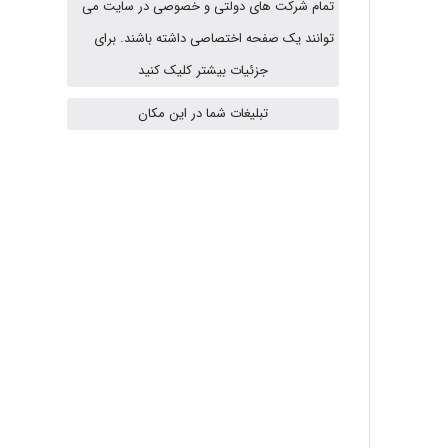
تمام شرکت های دولتی و خصوصی در سایت می
توانند یک صفحه اختصاصی داشته باشند. برای
A.balandeh
جزئیات بیشتر کلیک کنید
تبلیغات شما در این مکان
fatima
Jafar Tym
aghajari vahid
Poubakhtiari