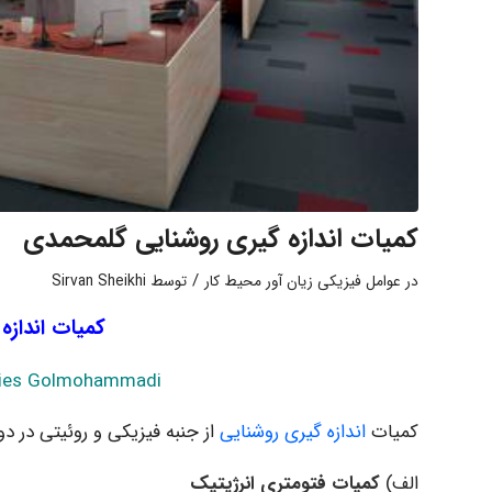
کمیات اندازه گیری روشنایی گلمحمدی
/
در
عوامل فیزیکی زیان آور محیط کار
توسط
Sirvan Sheikhi
کمیات اندازه
ities Golmohammadi
کمیات
اندازه گیری روشنایی
از جنبه فیزیکی و روئیتی در دو
الف)
کمیات فتومتری انرژیتیک