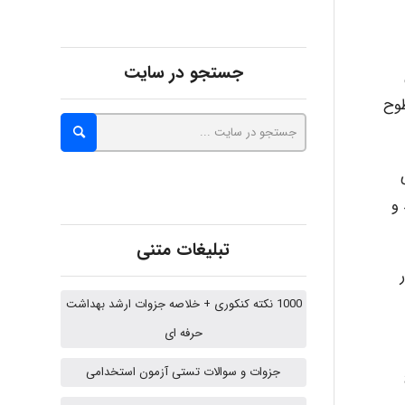
Alirez0990
جستجو در سایت
سطوح
hosein abdolvand
د و
Kati
تبلیغات متنی
ر
emami
1000 نکته کنکوری + خلاصه جزوات ارشد بهداشت
حرفه ای
جزوات و سوالات تستی آزمون استخدامی
ehtesham