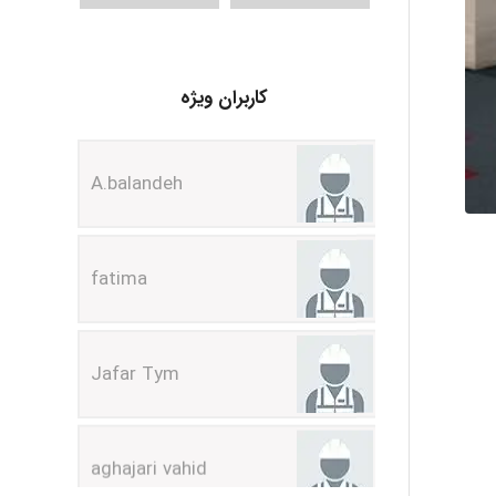
کاربران ویژه
A.balandeh
fatima
Jafar Tym
aghajari vahid
Poubakhtiari