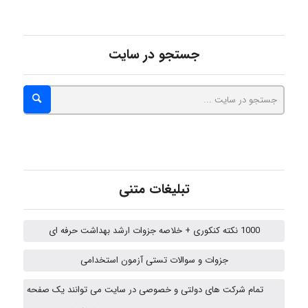
Alirez0990
جستجو در سایت
hosein abdolvand
Kati
emami
تبلیغات متنی
1000 نکته کنکوری + خلاصه جزوات ارشد بهداشت حرفه ای
ehtesham
جزوات و سوالات تستی آزمون استخدامی
تمام شرکت های دولتی و خصوصی در سایت می توانند یک صفحه
A.balandeh