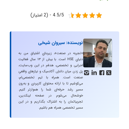
4.5/5 - (2 امتیاز)
نویسنده: سیروان شیخی
«تجربه در صنعت»، زیربنایِ اشتیاقِ من به
دنیایِ HSE است. با بیش از ۱۳ سال فعالیت
اجرایی و تخصصی، هدفم در این وب‌سایت،
پل زدن میان دانشِ آکادمیک و نیازهای واقعیِ




صنعت است. همراه با تیم تخصصی‌ام،
می‌کوشیم تا با ارائه محتوای کاربردی و به‌روز،
مسیرِ رشد حرفه‌ای شما را هموارتر کنیم.
خوشحال می‌شوم در صفحه لینکدین،
تجربیاتمان را به اشتراک بگذاریم و در این
مسیر تخصصی همراه هم باشیم.