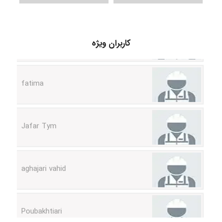
A.balandeh
کاربران ویژه
fatima
Jafar Tym
aghajari vahid
Poubakhtiari