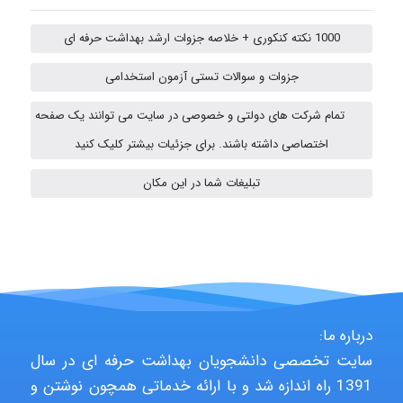
1000 نکته کنکوری + خلاصه جزوات ارشد بهداشت حرفه ای
aghajari vahid
جزوات و سوالات تستی آزمون استخدامی
تمام شرکت های دولتی و خصوصی در سایت می توانند یک صفحه
HaddadiMahsa
اختصاصی داشته باشند. برای جزئیات بیشتر کلیک کنید
تبلیغات شما در این مکان
Niloofar
USER124
درباره ما:
سایت تخصصی دانشجویان بهداشت حرفه ای در سال
malekf
1391 راه اندازه شد و با ارائه خدماتی همچون نوشتن و