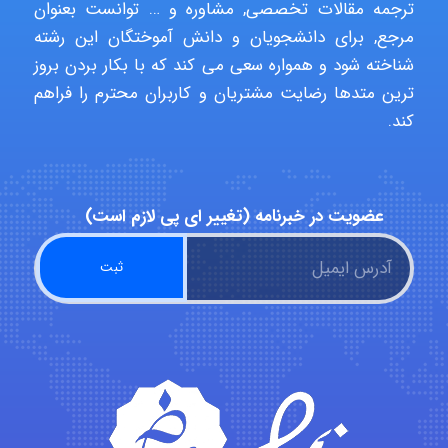
ترجمه مقالات تخصصی, مشاوره و … توانست بعنوان
مرجع, برای دانشجویان و دانش آموختگان این رشته
abolfazlkoshehe
شناخته شود و همواره سعی می کند که با بکار بردن بروز
ترین متدها رضایت مشتریان و کاربران محترم را فراهم
کند.
abolfazlkoshehe
A.balandeh
عضویت در خبرنامه (تغییر ای پی لازم است)
fatima
Jafar Tym