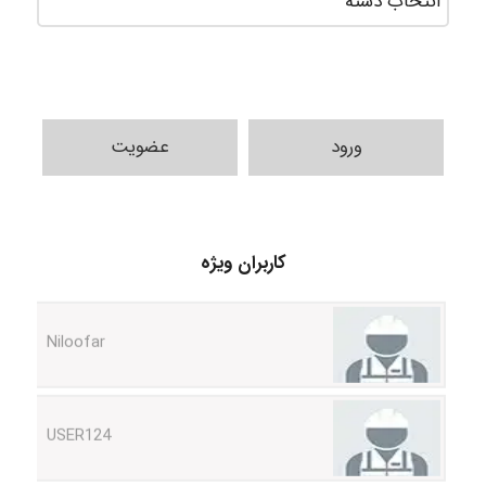
ورود
عضویت
HaddadiMahsa
کاربران ویژه
Niloofar
USER124
malekf