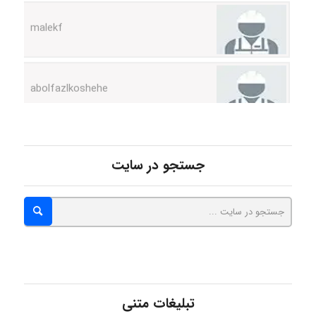
abolfazlkoshehe
abolfazlkoshehe
جستجو در سایت
A.balandeh
fatima
Jafar Tym
تبلیغات متنی