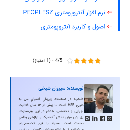
⇐
نرم افزار آنتروپومتری PEOPLESZ
⇐
اصول و کاربرد آنتروپومتری
4/5 - (1 امتیاز)
نویسنده: سیروان شیخی
«تجربه در صنعت»، زیربنایِ اشتیاقِ من به
دنیایِ HSE است. با بیش از ۱۳ سال فعالیت
اجرایی و تخصصی، هدفم در این وب‌سایت،
پل زدن میان دانشِ آکادمیک و نیازهای واقعیِ




صنعت است. همراه با تیم تخصصی‌ام،
می‌کوشیم تا با ارائه محتوای کاربردی و به‌روز،