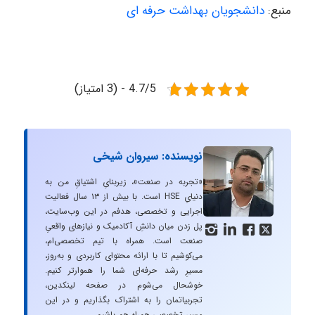
منبع:
دانشجویان بهداشت حرفه ای
4.7/5 - (3 امتیاز)
نویسنده: سیروان شیخی
«تجربه در صنعت»، زیربنایِ اشتیاقِ من به
دنیایِ HSE است. با بیش از ۱۳ سال فعالیت
اجرایی و تخصصی، هدفم در این وب‌سایت،
پل زدن میان دانشِ آکادمیک و نیازهای واقعیِ




صنعت است. همراه با تیم تخصصی‌ام،
می‌کوشیم تا با ارائه محتوای کاربردی و به‌روز،
مسیرِ رشد حرفه‌ای شما را هموارتر کنیم.
خوشحال می‌شوم در صفحه لینکدین،
تجربیاتمان را به اشتراک بگذاریم و در این
مسیر تخصصی همراه هم باشیم.