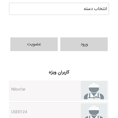
ورود
عضویت
HaddadiMahsa
کاربران ویژه
Niloofar
USER124