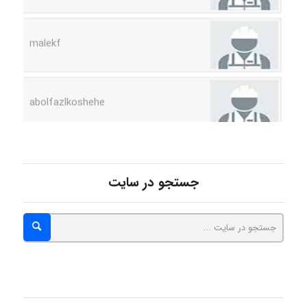
malekf
abolfazlkoshehe
abolfazlkoshehe
جستجو در سایت
A.balandeh
fatima
Jafar Tym