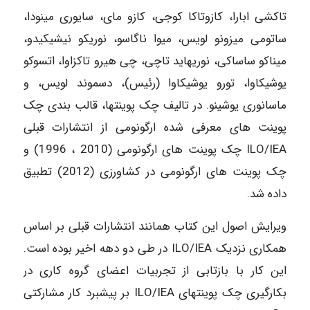
تاکشی ابارا، کازوتاکا کوجی، کازو مای، سایوری مینودا،
ساتومی میزونو لویس، میوا ناگاسو، نوریکو نیشیکیدو،
میناکو ساساکی، نوریهاید تاچی، چی هیرو تاکزاوا، اتسوکو
یوشیکاوا، تورو یوشیکاوا (رئیس)، دسموند لویس، و
ماسانوری یوشینو. در تالیف چک پوینتها، قالب بندی چک
پوینت های معرفی شده ارگونومی از انتشارات قبلی
ILO/IEA چک پوینت های ارگونومی (2010 ، 1996) و
چک پوینت های ارگونومی در کشاورزی (2012) تطبیق
داده شد.
ویرایش اصول این کتاب همانند انتشارات قبلی بر اساس
همکاری نزدیک ILO/IEA در طی دو دهه اخیر بوده است.
این کار با بازتابی از تجربیات اعضای گروه کاری در
بکارگیری چک پوینتهای ILO/IEA بر پیشبرد کار مشارکتی