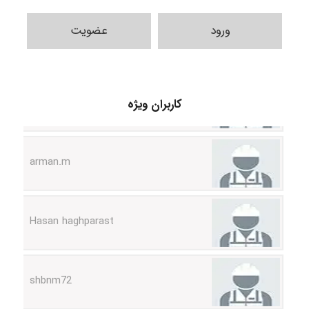
ورود
عضویت
nima5534
کاربران ویژه
arman.m
Hasan haghparast
shbnm72
Minoo1375