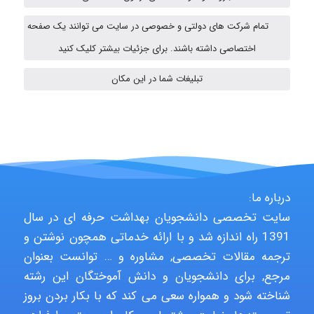
تمام شرکت های دولتی و خصوصی در سایت می توانند یک صفحه
nima5534
اختصاصی داشته باشند. برای جزئیات بیشتر کلیک کنید
تبلیغات شما در این مکان
arman.m
Hasan haghparast
درباره ما:
سایت تخصصی دانشجویان بهداشت حرفه ای در سال
shbnm72
1391 راه اندازه شد و با ارائه خدماتی همچون نوشتن و
ترجمه مقالات تخصصی, مشاوره و … توانست بعنوان
مرجع, برای دانشجویان و دانش آموختگان این رشته
Minoo1375
شناخته شود و همواره سعی می کند که با بکار بردن بروز