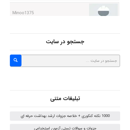
Sara
جستجو در سایت
ZAK
vali
fahimeh sheibani
تبلیغات متنی
1000 نکته کنکوری + خلاصه جزوات ارشد بهداشت حرفه ای
HaddadiMahsa
جزوات و سوالات تستی آزمون استخدامی