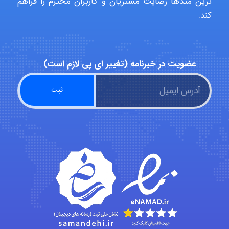
ترین متدها رضایت مشتریان و کاربران محترم را فراهم
کند.
Sara
عضویت در خبرنامه (تغییر ای پی لازم است)
ZAK
vali
fahimeh sheibani
HaddadiMahsa