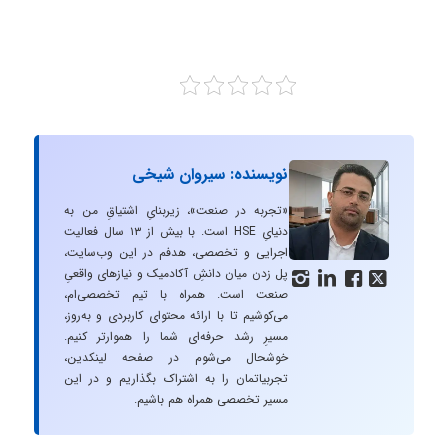
نویسنده: سیروان شیخی
«تجربه در صنعت»، زیربنایِ اشتیاقِ من به
دنیایِ HSE است. با بیش از ۱۳ سال فعالیت
اجرایی و تخصصی، هدفم در این وب‌سایت،
پل زدن میان دانشِ آکادمیک و نیازهای واقعیِ




صنعت است. همراه با تیم تخصصی‌ام،
می‌کوشیم تا با ارائه محتوای کاربردی و به‌روز،
مسیرِ رشد حرفه‌ای شما را هموارتر کنیم.
خوشحال می‌شوم در صفحه لینکدین،
تجربیاتمان را به اشتراک بگذاریم و در این
مسیر تخصصی همراه هم باشیم.