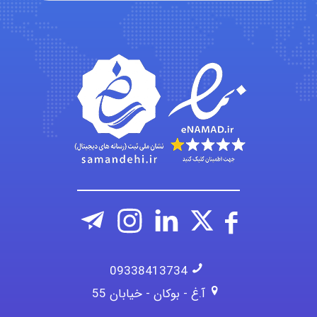
aghajari vahid
Poubakhtiari
Alirez0990
09338413734
آ.غ - بوکان - خیابان 55