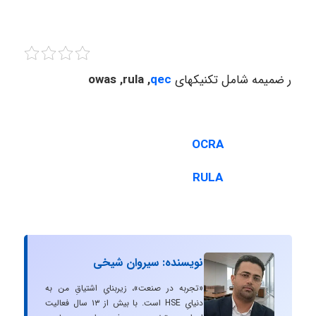
لود در ضمیمه شامل تکنیکهای
qec
owas ,rula ,
OCRA
RULA
نویسنده: سیروان شیخی
«تجربه در صنعت»، زیربنایِ اشتیاقِ من به
دنیایِ HSE است. با بیش از ۱۳ سال فعالیت