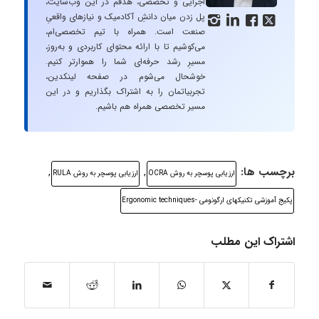
اجرایی و تخصصی، هدفم در این وب‌سایت،
پل زدن میان دانشِ آکادمیک و نیازهای واقعیِ




صنعت است. همراه با تیم تخصصی‌ام،
می‌کوشیم تا با ارائه محتوای کاربردی و به‌روز،
مسیرِ رشد حرفه‌ای شما را هموارتر کنیم.
خوشحال می‌شوم در صفحه لینکدین،
تجربیاتمان را به اشتراک بگذاریم و در این
مسیر تخصصی همراه هم باشیم.
برچسب ها:
,
,
ارزیابی پوسچر به روش OCRA
ارزیابی پوسچر به روش RULA
پکیج آموزشی تکنیکهای ارگونومی -Ergonomic techniques
اشتراک این مطلب