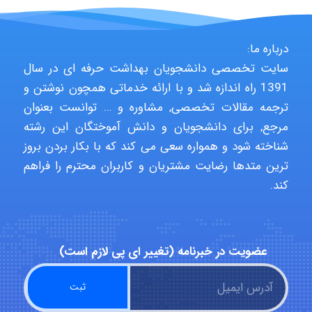
malekf
درباره ما:
سایت تخصصی دانشجویان بهداشت حرفه ای در سال
abolfazlkoshehe
1391 راه اندازه شد و با ارائه خدماتی همچون نوشتن و
ترجمه مقالات تخصصی, مشاوره و … توانست بعنوان
مرجع, برای دانشجویان و دانش آموختگان این رشته
abolfazlkoshehe
شناخته شود و همواره سعی می کند که با بکار بردن بروز
ترین متدها رضایت مشتریان و کاربران محترم را فراهم
کند.
A.balandeh
fatima
عضویت در خبرنامه (تغییر ای پی لازم است)
Jafar Tym