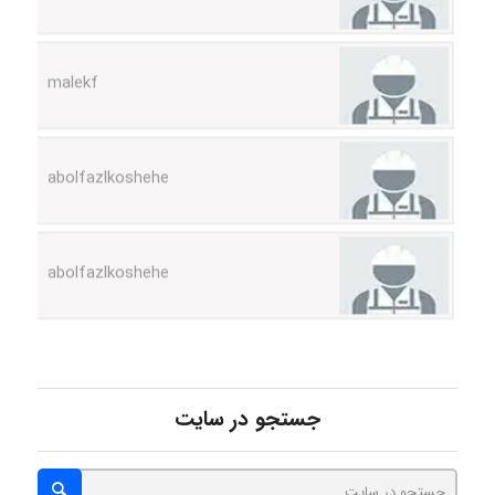
malekf
abolfazlkoshehe
abolfazlkoshehe
A.balandeh
جستجو در سایت
fatima