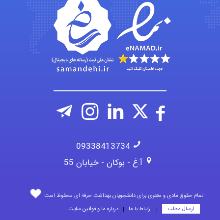
emami
ehtesham
09338413734
آ.غ - بوکان - خیابان 55
تمام حقوق مادی و معنوی برای دانشجویان بهداشت حرفه ای محفوظ است
ارسال مطلب
ارتباط با ما
درباره ما و قوانین سایت