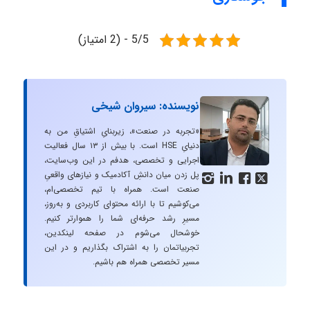
5/5 - (2 امتیاز)
نویسنده: سیروان شیخی
«تجربه در صنعت»، زیربنایِ اشتیاقِ من به
دنیایِ HSE است. با بیش از ۱۳ سال فعالیت
اجرایی و تخصصی، هدفم در این وب‌سایت،
پل زدن میان دانشِ آکادمیک و نیازهای واقعیِ




صنعت است. همراه با تیم تخصصی‌ام،
می‌کوشیم تا با ارائه محتوای کاربردی و به‌روز،
مسیرِ رشد حرفه‌ای شما را هموارتر کنیم.
خوشحال می‌شوم در صفحه لینکدین،
تجربیاتمان را به اشتراک بگذاریم و در این
مسیر تخصصی همراه هم باشیم.