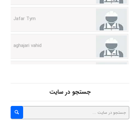
Jafar Tym
aghajari vahid
Poubakhtiari
Alirez0990
جستجو در سایت
hosein abdolvand