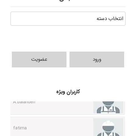
ورود
عضویت
کاربران ویژه
A.balandeh
fatima