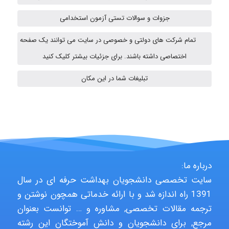
جزوات و سوالات تستی آزمون استخدامی
Alirez0990
تمام شرکت های دولتی و خصوصی در سایت می توانند یک صفحه
اختصاصی داشته باشند. برای جزئیات بیشتر کلیک کنید
USER124
تبلیغات شما در این مکان
malekf
abolfazlkoshehe
درباره ما:
سایت تخصصی دانشجویان بهداشت حرفه ای در سال
1391 راه اندازه شد و با ارائه خدماتی همچون نوشتن و
abolfazlkoshehe
ترجمه مقالات تخصصی, مشاوره و … توانست بعنوان
مرجع, برای دانشجویان و دانش آموختگان این رشته