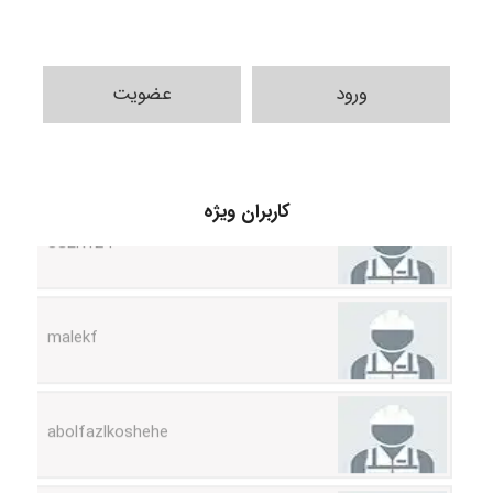
ورود
عضویت
USER124
کاربران ویژه
malekf
abolfazlkoshehe
abolfazlkoshehe