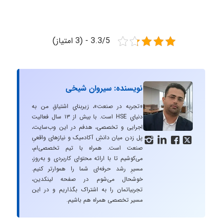
3.3/5 - (3 امتیاز)
نویسنده: سیروان شیخی
«تجربه در صنعت»، زیربنایِ اشتیاقِ من به
دنیایِ HSE است. با بیش از ۱۳ سال فعالیت
اجرایی و تخصصی، هدفم در این وب‌سایت،
پل زدن میان دانشِ آکادمیک و نیازهای واقعیِ




صنعت است. همراه با تیم تخصصی‌ام،
می‌کوشیم تا با ارائه محتوای کاربردی و به‌روز،
مسیرِ رشد حرفه‌ای شما را هموارتر کنیم.
خوشحال می‌شوم در صفحه لینکدین،
تجربیاتمان را به اشتراک بگذاریم و در این
مسیر تخصصی همراه هم باشیم.