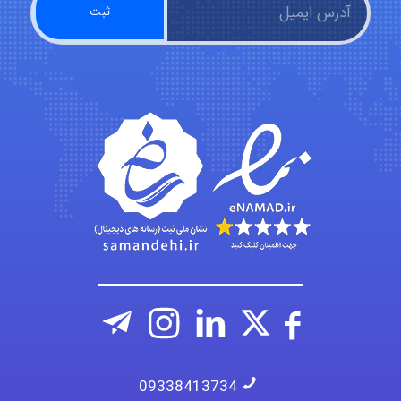
Kati
emami
ehtesham
09338413734