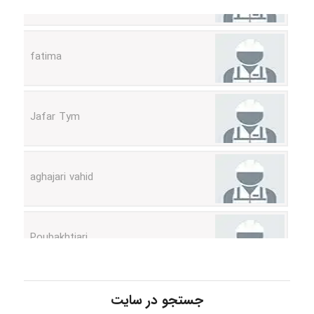
fatima
Jafar Tym
aghajari vahid
Poubakhtiari
Alirez0990
جستجو در سایت