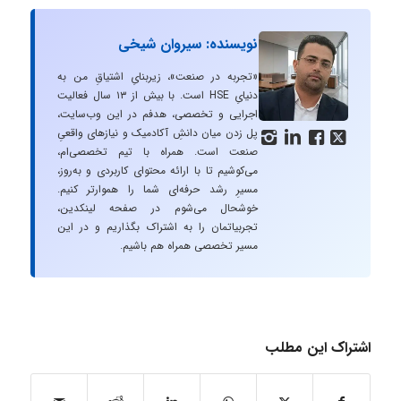
نویسنده: سیروان شیخی
«تجربه در صنعت»، زیربنایِ اشتیاقِ من به
دنیایِ HSE است. با بیش از ۱۳ سال فعالیت
اجرایی و تخصصی، هدفم در این وب‌سایت،
پل زدن میان دانشِ آکادمیک و نیازهای واقعیِ




صنعت است. همراه با تیم تخصصی‌ام،
می‌کوشیم تا با ارائه محتوای کاربردی و به‌روز،
مسیرِ رشد حرفه‌ای شما را هموارتر کنیم.
خوشحال می‌شوم در صفحه لینکدین،
تجربیاتمان را به اشتراک بگذاریم و در این
مسیر تخصصی همراه هم باشیم.
اشتراک این مطلب