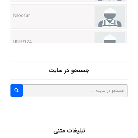
Niloofar
USER124
malekf
جستجو در سایت
abolfazlkoshehe
abolfazlkoshehe
تبلیغات متنی
A.balandeh