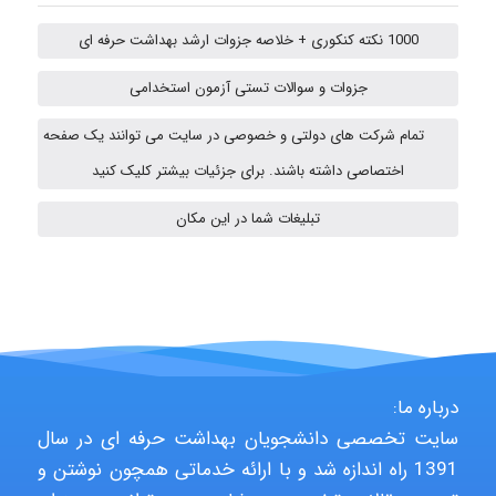
1000 نکته کنکوری + خلاصه جزوات ارشد بهداشت حرفه ای
fatima
جزوات و سوالات تستی آزمون استخدامی
تمام شرکت های دولتی و خصوصی در سایت می توانند یک صفحه
vali
اختصاصی داشته باشند. برای جزئیات بیشتر کلیک کنید
تبلیغات شما در این مکان
fahimeh sheibani
HaddadiMahsa
درباره ما:
سایت تخصصی دانشجویان بهداشت حرفه ای در سال
Niloofar
1391 راه اندازه شد و با ارائه خدماتی همچون نوشتن و