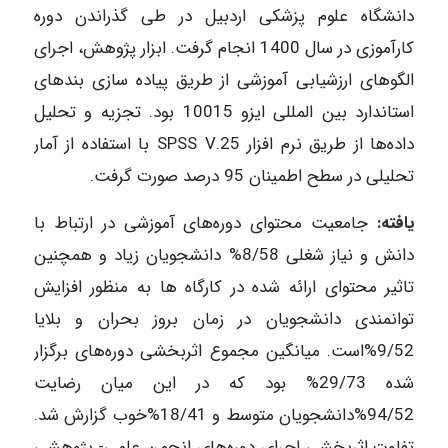
دانشگاه علوم پزشکی اردبیل در طی گذراندن دوره
کارآموزی در سال 1400 انجام گرفت. ابزار پژوهش، اجرای
الگوهای ارزشیابی آموزشی از طریق پیاده سازی بندهای
استاندارد بین المللی ایزو 10015 بود. تجزیه و تحلیل
داده‌ها از طریق نرم افزار SPSS V.25 با استفاده از آمار
تحلیلی در سطح اطمینان 95 درصد صورت گرفت.
یافته:
جامعیت محتوای دوره‌های آموزشی در ارتباط با
دانش و نیاز شغلی 8/58% دانشجویان زیاد و همچنین
تاثیر محتوای ارائه شده در کارگاه‌ ها به منظور افزایش
توانمندی دانشجویان در زمان بروز بحران و بلایا
9/52%است. میانگین مجموع اثربخشی دوره‌های برگزار
شده 29/73% بود که در این میان رضایت
94/52%دانشجویان متوسط و 18/41%خوب گزارش شد.
تفاوت اثربخشی اجرای دوره‌های انجمن علمی- پژوهشی