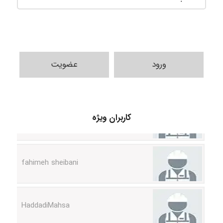
ورود
عضویت
vali
کاربران ویژه
fahimeh sheibani
HaddadiMahsa