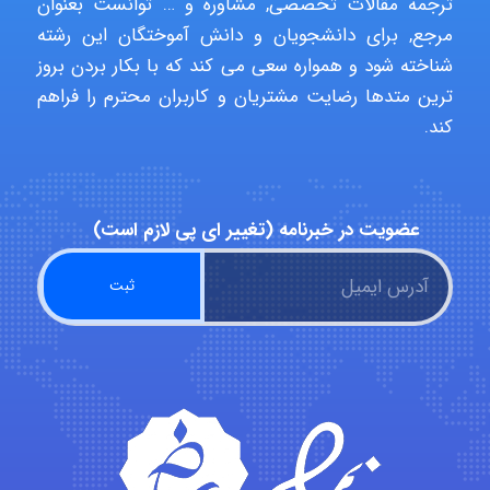
ترجمه مقالات تخصصی, مشاوره و … توانست بعنوان
مرجع, برای دانشجویان و دانش آموختگان این رشته
USER124
شناخته شود و همواره سعی می کند که با بکار بردن بروز
ترین متدها رضایت مشتریان و کاربران محترم را فراهم
کند.
malekf
عضویت در خبرنامه (تغییر ای پی لازم است)
abolfazlkoshehe
abolfazlkoshehe
A.balandeh