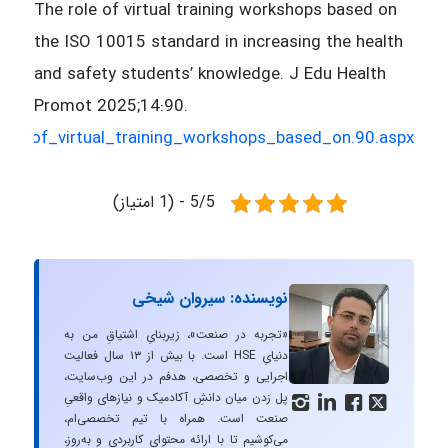
The role of virtual training workshops based on
the ISO 10015 standard in increasing the health
and safety students’ knowledge. J Edu Health
Promot 2025;14:90.
role_of_virtual_training_workshops_based_on.90.aspx
5/5 - (1 امتیاز)
نویسنده: سیروان شیخی
«تجربه در صنعت»، زیربنایِ اشتیاقِ من به
دنیایِ HSE است. با بیش از ۱۳ سال فعالیت
اجرایی و تخصصی، هدفم در این وب‌سایت،
پل زدن میان دانشِ آکادمیک و نیازهای واقعیِ




صنعت است. همراه با تیم تخصصی‌ام،
می‌کوشیم تا با ارائه محتوای کاربردی و به‌روز،