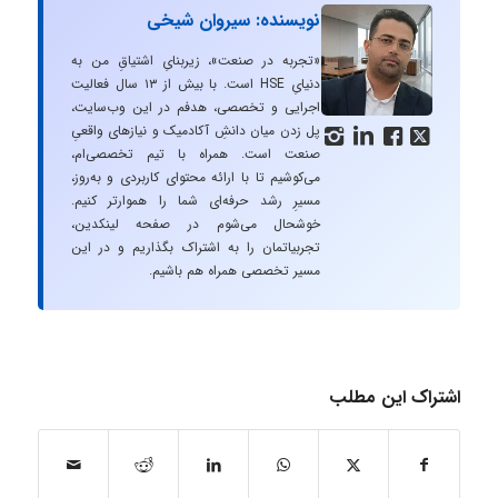
نویسنده: سیروان شیخی
«تجربه در صنعت»، زیربنایِ اشتیاقِ من به
دنیایِ HSE است. با بیش از ۱۳ سال فعالیت
اجرایی و تخصصی، هدفم در این وب‌سایت،
پل زدن میان دانشِ آکادمیک و نیازهای واقعیِ




صنعت است. همراه با تیم تخصصی‌ام،
می‌کوشیم تا با ارائه محتوای کاربردی و به‌روز،
مسیرِ رشد حرفه‌ای شما را هموارتر کنیم.
خوشحال می‌شوم در صفحه لینکدین،
تجربیاتمان را به اشتراک بگذاریم و در این
مسیر تخصصی همراه هم باشیم.
اشتراک این مطلب