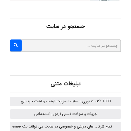
Arshiaaihsra
جستجو در سایت
ABOALFZAL ZAREI
nima5534
arman.m
تبلیغات متنی
1000 نکته کنکوری + خلاصه جزوات ارشد بهداشت حرفه ای
Hasan haghparast
جزوات و سوالات تستی آزمون استخدامی
تمام شرکت های دولتی و خصوصی در سایت می توانند یک صفحه