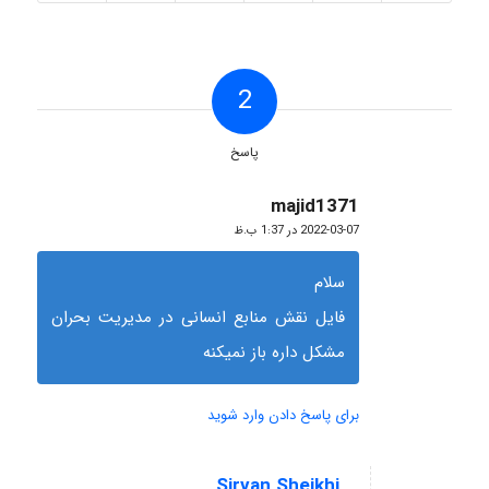
2
پاسخ
majid1371
گفته:
2022-03-07 در 1:37 ب.ظ
سلام
فایل نقش منابع انسانی در مدیریت بحران
مشکل داره باز نمیکنه
برای پاسخ دادن وارد شوید
Sirvan Sheikhi