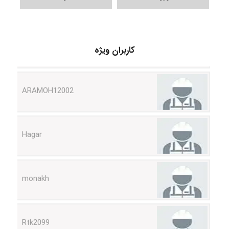
Shamim.khojasteh74
کاربران ویژه
ARAMOH12002
Hagar
monakh
Rtk2099