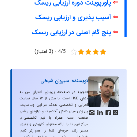
⇐
پاورپوینت دوره ارزیابی ریسک
⇐
آسیب پذیری و ارزیابی ریسک
⇐
پنج گام اصلی در ارزیابی ریسک
4/5 - (3 امتیاز)
نویسنده: سیروان شیخی
«تجربه در صنعت»، زیربنایِ اشتیاقِ من به
دنیایِ HSE است. با بیش از ۱۳ سال فعالیت
اجرایی و تخصصی، هدفم در این وب‌سایت،
پل زدن میان دانشِ آکادمیک و نیازهای واقعیِ




صنعت است. همراه با تیم تخصصی‌ام،
می‌کوشیم تا با ارائه محتوای کاربردی و به‌روز،
مسیرِ رشد حرفه‌ای شما را هموارتر کنیم.
خوشحال می‌شوم در صفحه لینکدین،