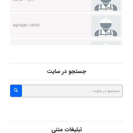
aghajari vahid
Poubakhtiari
Alirez0990
جستجو در سایت
hosein abdolvand
Kati
تبلیغات متنی