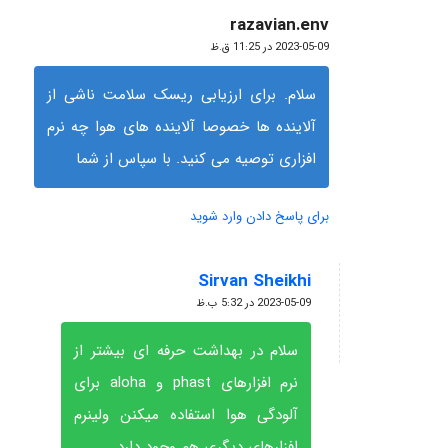
razavian.env
گفته:
2023-05-09 در 11:25 ق.ظ
سلام. برای ارزیابی ریسک سلامت ناشی از
آلاینده ها خصوصا آلاینده های هوا چه نرم
افزاری توصیه می کنید. با سپاس از شما
برای پاسخ دادن وارد شوید
Sirvan Sheikhi
گفته:
2023-05-09 در 5:32 ب.ظ
سلام در بهداشت حرفه ای بیشتر از
نرم افزارهای phast و aloha برای
آلودگی هوا استفاده میکنن ولینرم
افزارهای دیگری هم وجود دارد