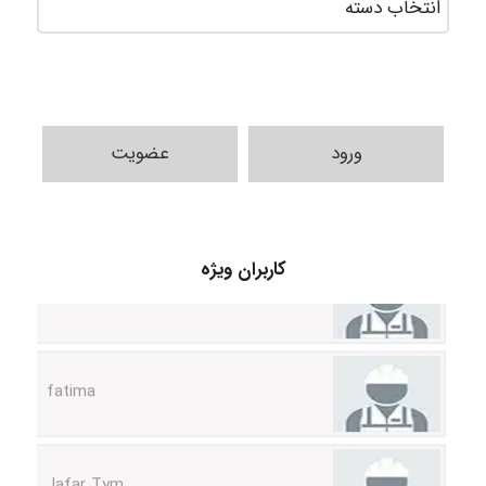
ورود
عضویت
A.balandeh
کاربران ویژه
fatima
Jafar Tym