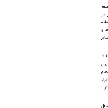
یفه
بار
اده
ا و
ایر
فراد
یری
جام
راد
ر از
تقبال