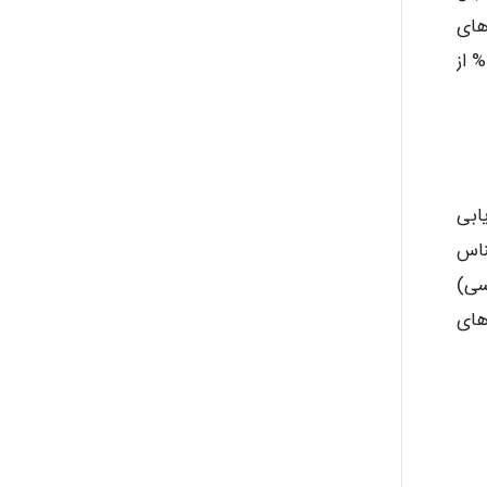
ردهای
آنتروپومتری آمریکا تعیین شد، این اندازه فقط برای 90% آلمانی ها، 80% فرانسوی ها، 65% هندی ها، 45% ژاپنی ها و 10% از
ابی
ناس
سی)
های