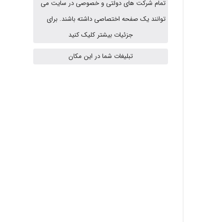
تمام شرکت های دولتی و خصوصی در سایت می
توانند یک صفحه اختصاصی داشته باشند. برای
vali
جزئیات بیشتر کلیک کنید
تبلیغات شما در این مکان
fahimeh sheibani
HaddadiMahsa
Niloofar
USER124