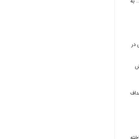
 به
 در
ش
داف
خته