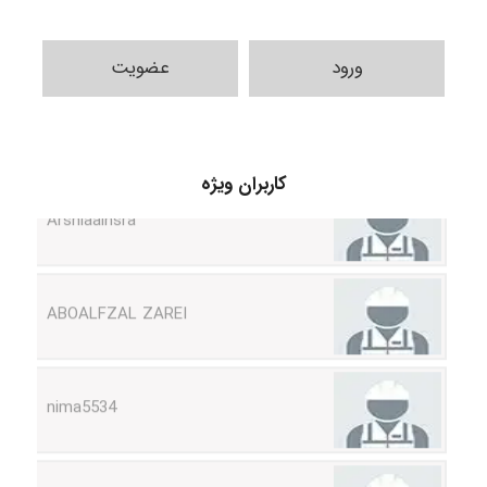
ورود
عضویت
کاربران ویژه
Arshiaaihsra
ABOALFZAL ZAREI
nima5534
arman.m