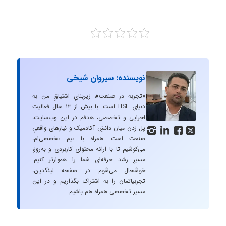
نویسنده: سیروان شیخی
«تجربه در صنعت»، زیربنایِ اشتیاقِ من به
دنیایِ HSE است. با بیش از ۱۳ سال فعالیت
اجرایی و تخصصی، هدفم در این وب‌سایت،
پل زدن میان دانشِ آکادمیک و نیازهای واقعیِ




صنعت است. همراه با تیم تخصصی‌ام،
می‌کوشیم تا با ارائه محتوای کاربردی و به‌روز،
مسیرِ رشد حرفه‌ای شما را هموارتر کنیم.
خوشحال می‌شوم در صفحه لینکدین،
تجربیاتمان را به اشتراک بگذاریم و در این
مسیر تخصصی همراه هم باشیم.