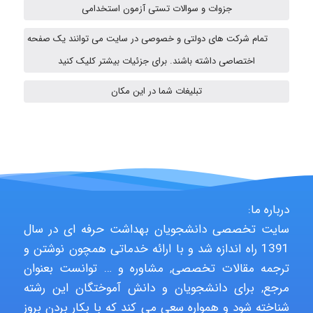
جزوات و سوالات تستی آزمون استخدامی
vali
تمام شرکت های دولتی و خصوصی در سایت می توانند یک صفحه
اختصاصی داشته باشند. برای جزئیات بیشتر کلیک کنید
تبلیغات شما در این مکان
Arshiaaihsra
ABOALFZAL ZAREI
درباره ما:
nima5534
سایت تخصصی دانشجویان بهداشت حرفه ای در سال
1391 راه اندازه شد و با ارائه خدماتی همچون نوشتن و
ترجمه مقالات تخصصی, مشاوره و … توانست بعنوان
arman.m
مرجع, برای دانشجویان و دانش آموختگان این رشته
شناخته شود و همواره سعی می کند که با بکار بردن بروز