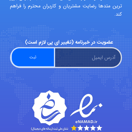
ترین متدها رضایت مشتریان و کاربران محترم را فراهم
Hasan haghparast
کند.
shbnm72
عضویت در خبرنامه (تغییر ای پی لازم است)
Minoo1375
Sara
ZAK