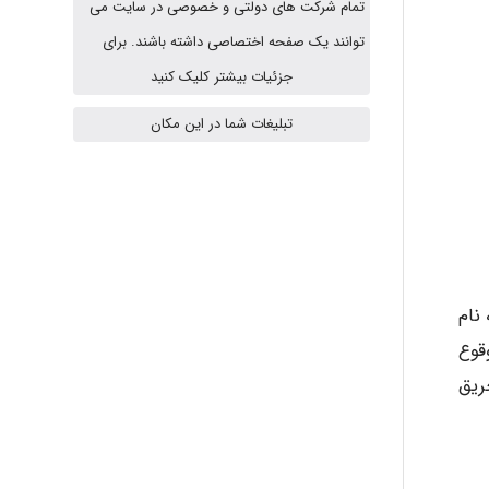
تمام شرکت های دولتی و خصوصی در سایت می
A.balandeh
توانند یک صفحه اختصاصی داشته باشند. برای
جزئیات بیشتر کلیک کنید
fatemeh mirzaie
تبلیغات شما در این مکان
Jafar Tym
aghajari vahid
 نام
قوع
طفاء حریق
Poubakhtiari