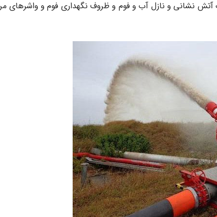
H که داخل آن شیلنگ آتش نشانی و نازل آب و فوم و ظروف نگهداری فوم و واشرهای م