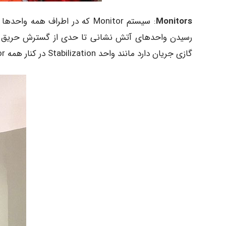
Monitors
: سیستم Monitor که در اطراف هم
گازی جریان دارد مانند واحد Stabilization در کنار همه Monitor ها Foam قرار دارد تا در مواقع لزوم استفاده گردد.