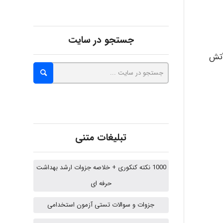
Alirez0990
جستجو در سایت
 آتش
hosein abdolvand
Kati
تبلیغات متنی
emami
1000 نکته کنکوری + خلاصه جزوات ارشد بهداشت
حرفه ای
ehtesham
جزوات و سوالات تستی آزمون استخدامی