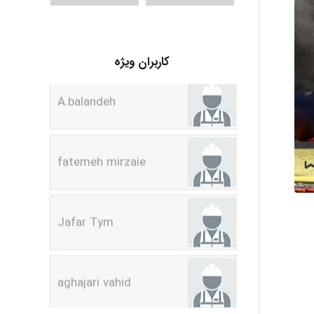
A.balandeh
کاربران ویژه
fatemeh mirzaie
Jafar Tym
aghajari vahid
Poubakhtiari