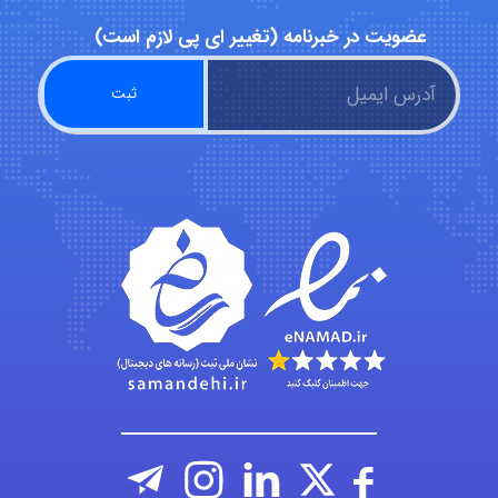
عضویت در خبرنامه (تغییر ای پی لازم است)
Rtk2099
Arshiaaihsra
ABOALFZAL ZAREI
nima5534