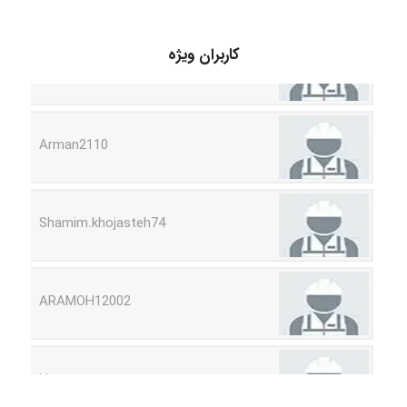
Mohammad Abbasi HSE
کاربران ویژه
Arman2110
Shamim.khojasteh74
ARAMOH12002
Hagar