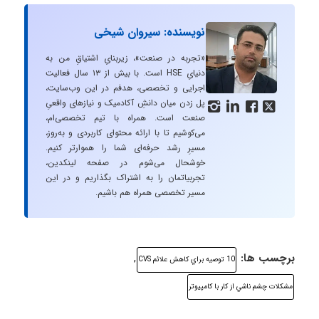
نویسنده: سیروان شیخی
«تجربه در صنعت»، زیربنایِ اشتیاقِ من به
دنیایِ HSE است. با بیش از ۱۳ سال فعالیت
اجرایی و تخصصی، هدفم در این وب‌سایت،
پل زدن میان دانشِ آکادمیک و نیازهای واقعیِ




صنعت است. همراه با تیم تخصصی‌ام،
می‌کوشیم تا با ارائه محتوای کاربردی و به‌روز،
مسیرِ رشد حرفه‌ای شما را هموارتر کنیم.
خوشحال می‌شوم در صفحه لینکدین،
تجربیاتمان را به اشتراک بگذاریم و در این
مسیر تخصصی همراه هم باشیم.
برچسب ها:
,
10 توصيه براي كاهش علائم CVS
مشكلات چشم ناشي از كار با كامپيوتر