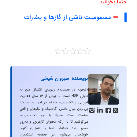
حتما بخوانید:
⇐
مسمومیت ناشی از گازها و بخارات
نویسنده: سیروان شیخی
«تجربه در صنعت»، زیربنایِ اشتیاقِ من به
دنیایِ HSE است. با بیش از ۱۳ سال فعالیت
اجرایی و تخصصی، هدفم در این وب‌سایت،
پل زدن میان دانشِ آکادمیک و نیازهای واقعیِ




صنعت است. همراه با تیم تخصصی‌ام،
می‌کوشیم تا با ارائه محتوای کاربردی و به‌روز،
مسیرِ رشد حرفه‌ای شما را هموارتر کنیم.
خوشحال می‌شوم در صفحه لینکدین،