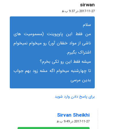
sirwan
گفته:
2017-11-27 در 9:37 ب.ظ
سلام
من فقط این پاوپوینت (مسمومیت های
ناشی از مواد خفقان آور) رو میخوام نمیخوام
اشتراک بگیرم.
میشه فقط این رو تکی بخرم؟
تا چهارشنبه میخوام اگه مشه زود بهم جواب
بدین مرسی
برای پاسخ دادن وارد شوید
Sirvan Sheikhi
گفته:
2017-11-27 در 9:49 ب.ظ