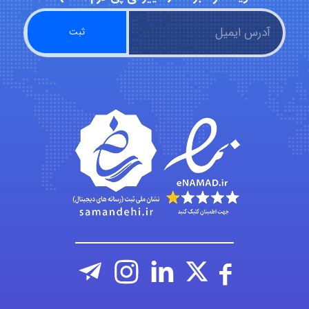
emami
ehtesham
Iman Hosseini
Chehri