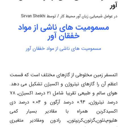
آور
/
در
عوامل شیمیایی زیان آور محیط کار
توسط
Sirvan Sheikhi
مسمومیت های ناشی از مواد
خفقان آور
مسمومیت های ناشی از مواد خفقان آور
اتمسفر زمین مخلوطی از گازهای مختلف است که قسمت
اعظم آن را گازهای نیتروژن و اکسیژن تشکیل می دهد.
هوای سالم و طبیعی تقریبا شامل ۲۱ درصد اکسیژن٬ ۷۸
درصد نیتروژن٬ ۰.۹۴ درصد آرگون و ۰.۰۴ درصد دی
اکسیدکربن همراه با مقادیر بسیار کمی
هلیوم٬نئون٬گزنون٬کریپتون٬ رادون ومقادیر متغیری