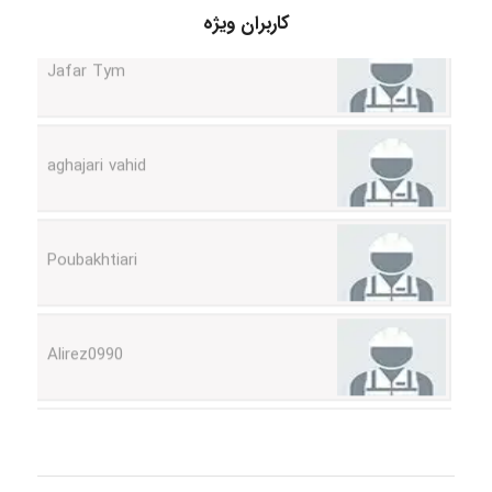
کاربران ویژه
Jafar Tym
aghajari vahid
Poubakhtiari
Alirez0990
hosein abdolvand