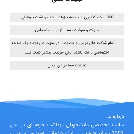
1000 نکته کنکوری + خلاصه جزوات ارشد بهداشت حرفه ای
emami
جزوات و سوالات تستی آزمون استخدامی
تمام شرکت های دولتی و خصوصی در سایت می توانند یک صفحه
abolfazlkoshehe
اختصاصی داشته باشند. برای جزئیات بیشتر کلیک کنید
تبلیغات شما در این مکان
A.balandeh
fatima
درباره ما:
Jafar Tym
سایت تخصصی دانشجویان بهداشت حرفه ای در سال
1391 راه اندازه شد و با ارائه خدماتی همچون نوشتن و