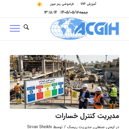
آموزش VIP
فراموشی رمز عبور
جمعه
۱۴۰۵/۰۵/۱۶
|
۱۳:۱۸:۱۵
مدیریت کنترل خسارات
/
در
ایمنی صنعتی
,
مدیریت ریسک
توسط
Sirvan Sheikhi