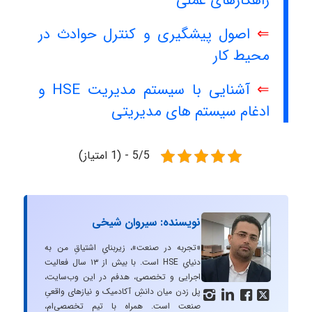
راهکارهای عملی
⇐
اصول پیشگیری و کنترل حوادث در
محیط کار
⇐
آشنایی با سیستم مدیریت HSE و
ادغام سیستم های مدیریتی
5/5 - (1 امتیاز)
نویسنده: سیروان شیخی
«تجربه در صنعت»، زیربنایِ اشتیاقِ من به
دنیایِ HSE است. با بیش از ۱۳ سال فعالیت
اجرایی و تخصصی، هدفم در این وب‌سایت،
پل زدن میان دانشِ آکادمیک و نیازهای واقعیِ




صنعت است. همراه با تیم تخصصی‌ام،