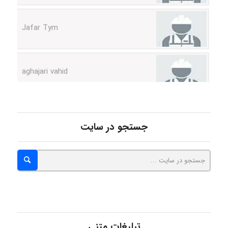
aghajari vahid
Poubakhtiari
جستجو در سایت
Alirez0990
hosein abdolvand
Kati
تبلیغات متنی