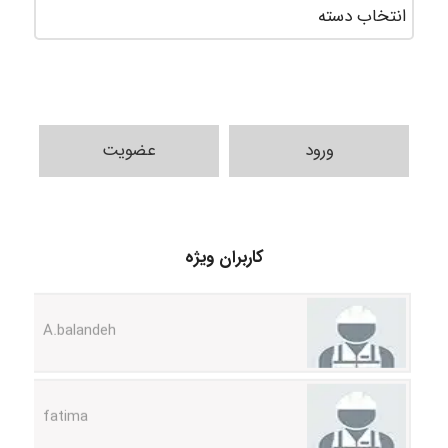
ورود
عضویت
abolfazlkoshehe
کاربران ویژه
A.balandeh
fatima
Jafar Tym