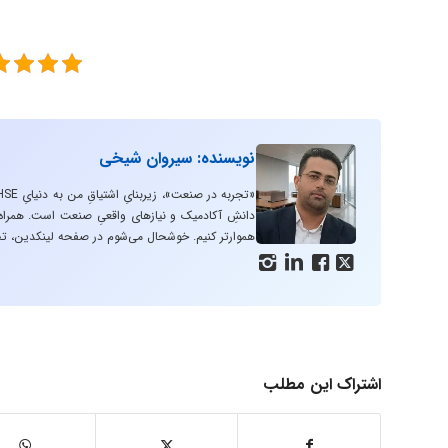
نویسنده: سیروان شیخی
دانشِ آکادمیک و نیازهای واقعیِ صنعت است. همراه با
هموارتر کنیم. خوشحال می‌شوم در صفحه لینکدین، تج




اشتراک این مطلب