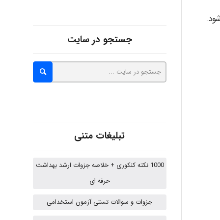
شود.
Alirez0990
جستجو در سایت
hosein abdolvand
Kati
تبلیغات متنی
emami
1000 نکته کنکوری + خلاصه جزوات ارشد بهداشت
حرفه ای
ehtesham
جزوات و سوالات تستی آزمون استخدامی