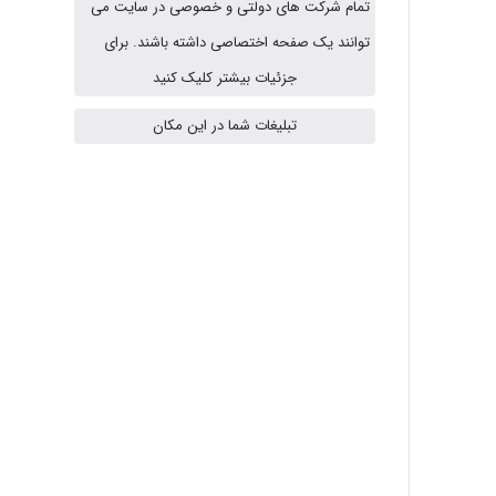
تمام شرکت های دولتی و خصوصی در سایت می
A.balandeh
توانند یک صفحه اختصاصی داشته باشند. برای
جزئیات بیشتر کلیک کنید
fatima
تبلیغات شما در این مکان
Jafar Tym
aghajari vahid
Poubakhtiari