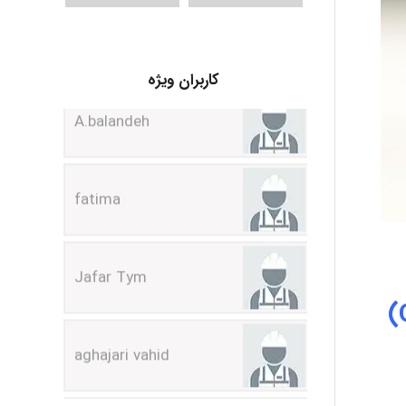
A.balandeh
کاربران ویژه
fatima
Jafar Tym
aghajari vahid
Poubakhtiari