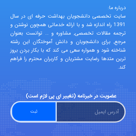
درباره ما:
سایت تخصصی دانشجویان بهداشت حرفه ای در سال
aghajari vahid
1391 راه اندازه شد و با ارائه خدماتی همچون نوشتن و
ترجمه مقالات تخصصی, مشاوره و … توانست بعنوان
مرجع, برای دانشجویان و دانش آموختگان این رشته
Poubakhtiari
شناخته شود و همواره سعی می کند که با بکار بردن بروز
ترین متدها رضایت مشتریان و کاربران محترم را فراهم
کند.
Alirez0990
عضویت در خبرنامه (تغییر ای پی لازم است)
hosein abdolvand
Kati