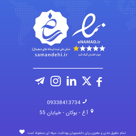
emami
ehtesham
09338413734
آ.غ - بوکان - خیابان 55
تمام حقوق مادی و معنوی برای دانشجویان بهداشت حرفه ای محفوظ است