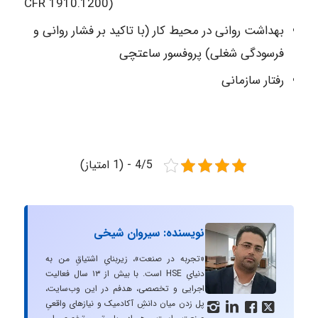
CFR 1910.1200)
بهداشت روانی در محیط کار (با تاکید بر فشار روانی و
فرسودگی شغلی) پروفسور ساعتچی
رفتار سازمانی
4/5 - (1 امتیاز)
نویسنده: سیروان شیخی
«تجربه در صنعت»، زیربنایِ اشتیاقِ من به
دنیایِ HSE است. با بیش از ۱۳ سال فعالیت
اجرایی و تخصصی، هدفم در این وب‌سایت،
پل زدن میان دانشِ آکادمیک و نیازهای واقعیِ



