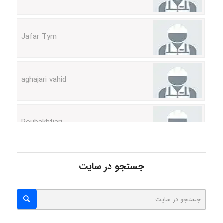
Jafar Tym
aghajari vahid
Poubakhtiari
Alirez0990
جستجو در سایت
hosein abdolvand