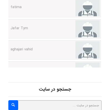
Jafar Tym
aghajari vahid
Poubakhtiari
Alirez0990
جستجو در سایت
hosein abdolvand