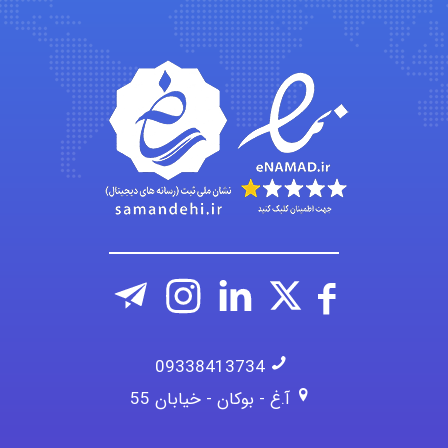
Kati
emami
ehtesham
09338413734
آ.غ - بوکان - خیابان 55