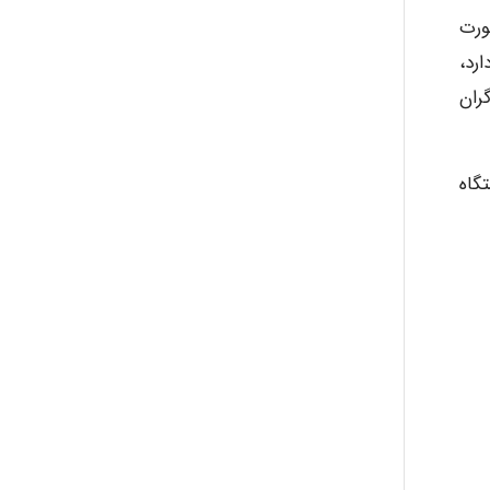
ورت
Iman Hosseini
رد،
ران
Chehri
گاه
roya_boostani
amir
Fateme896