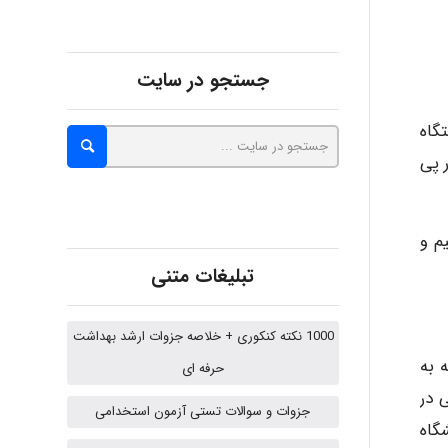
Iman Hosseini
جستجو در سایت
گاه
Chehri
 پی
م و
roya_boostani
تبلیغات متنی
amir
1000 نکته کنکوری + خلاصه جزوات ارشد بهداشت
 به
حرفه ای
 در
جزوات و سوالات تستی آزمون استخدامی
Fateme896
 آزمایشگاه