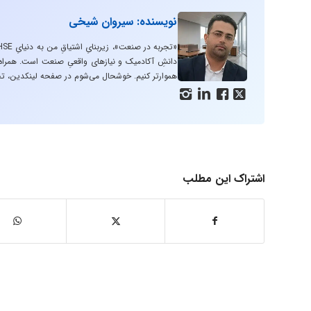
نویسنده: سیروان شیخی
دانشِ آکادمیک و نیازهای واقعیِ صنعت است. همراه با
هموارتر کنیم. خوشحال می‌شوم در صفحه لینکدین، تج




اشتراک این مطلب