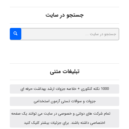
Arshiaaihsra
جستجو در سایت
ABOALFZAL ZAREI
nima5534
تبلیغات متنی
arman.m
1000 نکته کنکوری + خلاصه جزوات ارشد بهداشت حرفه ای
جزوات و سوالات تستی آزمون استخدامی
Hasan haghparast
تمام شرکت های دولتی و خصوصی در سایت می توانند یک صفحه
اختصاصی داشته باشند. برای جزئیات بیشتر کلیک کنید
Shamim.khojasteh74