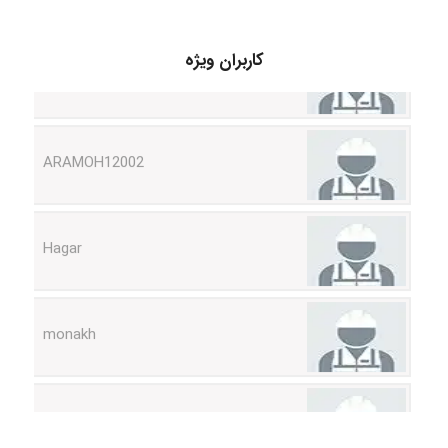
Shamim.khojasteh74
کاربران ویژه
ARAMOH12002
Hagar
monakh
Rtk2099