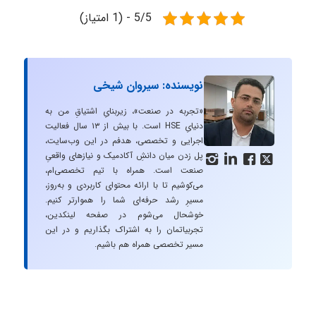
5/5 - (1 امتیاز)
نویسنده: سیروان شیخی
«تجربه در صنعت»، زیربنایِ اشتیاقِ من به
دنیایِ HSE است. با بیش از ۱۳ سال فعالیت
اجرایی و تخصصی، هدفم در این وب‌سایت،
پل زدن میان دانشِ آکادمیک و نیازهای واقعیِ




صنعت است. همراه با تیم تخصصی‌ام،
می‌کوشیم تا با ارائه محتوای کاربردی و به‌روز،
مسیرِ رشد حرفه‌ای شما را هموارتر کنیم.
خوشحال می‌شوم در صفحه لینکدین،
تجربیاتمان را به اشتراک بگذاریم و در این
مسیر تخصصی همراه هم باشیم.