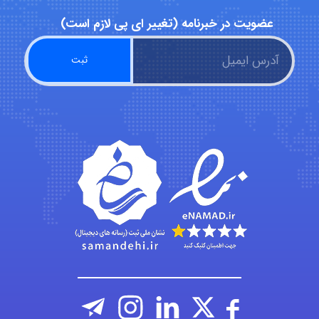
عضویت در خبرنامه (تغییر ای پی لازم است)
ABOALFZAL ZAREI
nima5534
arman.m
Hasan haghparast