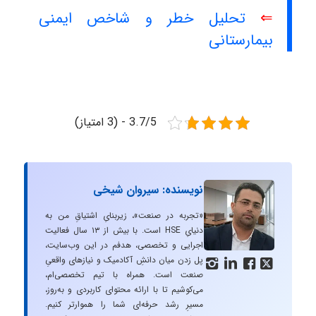
⇐
تحلیل خطر و شاخص ایمنی
بیمارستانی
3.7/5 - (3 امتیاز)
نویسنده: سیروان شیخی
«تجربه در صنعت»، زیربنایِ اشتیاقِ من به
دنیایِ HSE است. با بیش از ۱۳ سال فعالیت
اجرایی و تخصصی، هدفم در این وب‌سایت،
پل زدن میان دانشِ آکادمیک و نیازهای واقعیِ




صنعت است. همراه با تیم تخصصی‌ام،
می‌کوشیم تا با ارائه محتوای کاربردی و به‌روز،
مسیرِ رشد حرفه‌ای شما را هموارتر کنیم.