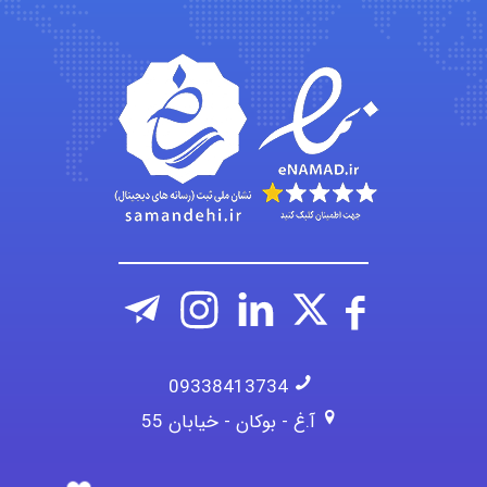
emami
ehtesham
09338413734
آ.غ - بوکان - خیابان 55