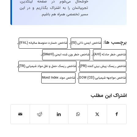
خوشحال می‌شوم در صفحه لینکدین،
تجربیاتمان را به اشتراک بگذاریم و در این
مسیر تخصصی همراه هم باشیم.
برچسب ها:
,
,
شاخص ایمنی ذاتی (ISI)
شاخص خسارت متوسط سالیانه (IFAL)
,
,
شاخص خطر حادثه (AHI)
شاخص خطر وزن شده ایمنی (SWeHI)
,
,
شاخص ریسک پیش بینی کننده (PRI)
شاخص ریسک حمل و نقل مواد شیمیایی (TRI)
,
شاخص مواجهه شیمیایی (DOW (CEI
شاخص موند Mond Index
اشتراک این مطلب