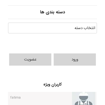
دسته بندی ها
ورود
عضویت
A.balandeh
fatima
کاربران ویژه
Jafar Tym