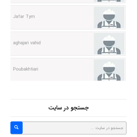
aghajari vahid
Poubakhtiari
Alirez0990
hosein abdolvand
جستجو در سایت
Kati