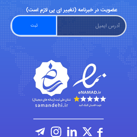
عضویت در خبرنامه (تغییر ای پی لازم است)
malekf
abolfazlkoshehe
abolfazlkoshehe