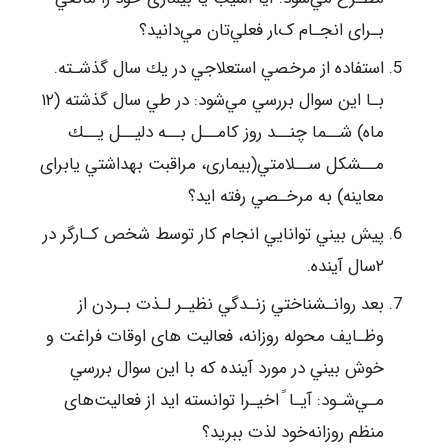
ﺑـﺮای اﻧﺠـﺎم کﺎر ﻓﻌﻠﻲﺗﺎن ﻣﻲداﻧﻴﺪ؟
اﺳﺘﻔﺎده از ﻣﺮﺧﺼﻲ اﺳﺘﻌﻼﺟﻲ در ﻳﻚ ﺳﺎل ﮔﺬﺷـﺘﻪ.
ﺑـﺎ اﻳﻦ ﺳﻮال ﺑﺮرﺳﻲ ﻣﻲﺷﻮد: در ﻃﻲ ﺳﺎل ﮔﺬﺷﺘﻪ (۱۲
ﻣﺎه) ﺷــﻤﺎ ﭼﻨــﺪ روز ﻛﺎﻣــﻞ ﺑــﻪ دﻟﻴــﻞ ﻳــﻚ
ﻣــﺸﻜﻞ ﺳــﻼﻣﺘﻲ(ﺑﻴﻤﺎری، ﻣﺮاﻗﺒﺖ ﺑﻬﺪاﺷﺘﻲ ﻳﺎﺑﺮای
ﻣﻌﺎﻳﻨﻪ) ﺑﻪ ﻣﺮﺧـﺼﻲ رﻓﺘﻪ اﻳﺪ؟
ﭘﻴﺶ ﺑﻴﻨﻲ ﺗﻮاﻧﺎﻳﻲ اﻧﺠﺎم ﻛﺎر ﺗﻮﺳﻂ ﺷﺨﺺ ﻛـﺎرﮔﺮ در
۲ﺳﺎل آﻳﻨﺪه.
ﺑﻌﺪ رواﻧـﺸﻨﺎﺧﺘﻲ زﻧـﺪﮔﻲ ﻧﻈﻴـﺮ ﻟـﺬت ﺑـﺮدن از
وﻇـﺎﻳﻒ ﻣﺤﻮﻟﻪ روزاﻧﻪ، ﻓﻌﺎﻟﻴﺖ ﻫﺎی اوﻗﺎت ﻓﺮاﻏﺖ و
ﺧﻮش ﺑﻴﻨﻲ در ﻣﻮرد آﻳﻨﺪه ﻛﻪ ﺑﺎ اﻳﻦ ﺳﻮال ﺑﺮرﺳﻲ
ﻣـﻲﺷـﻮد: آﻳـﺎ ً اﺧﻴـﺮا ﺗﻮاﻧﺴﺘﻪ اﻳﺪ از ﻓﻌﺎﻟﻴﺖﻫﺎی
ﻣﻨﻈﻢ روزاﻧﻪﺧﻮد ﻟﺬت ﺑﺒﺮﻳﺪ؟