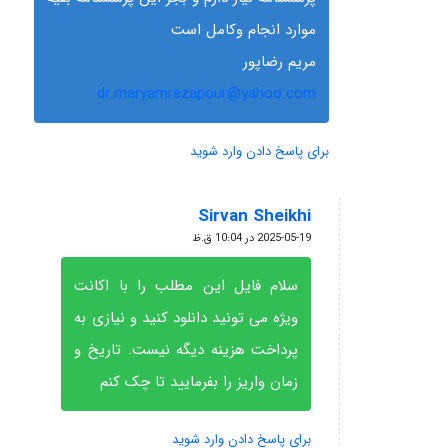
موارد انجام وکامل است
مریم رضاپور
dr.maryamrezapour@yahoo.com
برای پاسخ دادن وارد شوید
Sirvan Sheikhi
گفته:
2025-05-19 در 10:04 ق.ظ
سلام فایل این مطلب را با اکانت
ویژه می تونید دانلود کنید و نیازی به
پرداخت هزینه دیگه نیست. تاریخ و
زمان واریز را بفرمایید تا چک کنم
برای پاسخ دادن وارد شوید