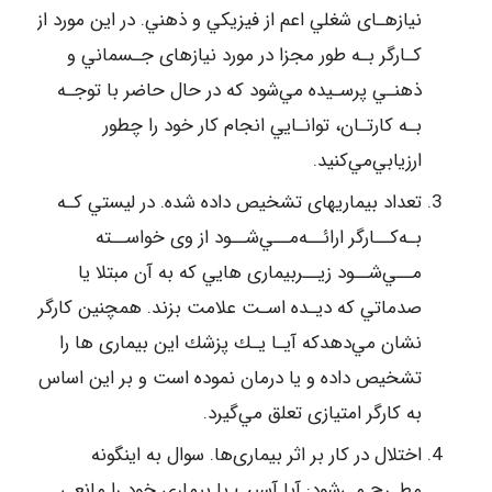
ﻧﻴﺎزﻫـﺎی ﺷﻐﻠﻲ اﻋﻢ از ﻓﻴﺰﻳﻜﻲ و ذﻫﻨﻲ. در اﻳﻦ ﻣﻮرد از
ﻛـﺎرﮔﺮ ﺑـﻪ ﻃﻮر ﻣﺠﺰا در ﻣﻮرد ﻧﻴﺎزﻫﺎی ﺟـﺴﻤﺎﻧﻲ و
ذﻫﻨـﻲ ﭘﺮﺳـﻴﺪه ﻣﻲﺷﻮد ﻛﻪ در ﺣﺎل ﺣﺎﺿﺮ ﺑﺎ ﺗﻮﺟـﻪ
ﺑـﻪ ﻛﺎرﺗـﺎن، ﺗﻮاﻧـﺎﻳﻲ اﻧﺠﺎم ﻛﺎر ﺧﻮد را ﭼﻄﻮر
ارزﻳﺎﺑﻲﻣﻲﻛﻨﻴﺪ.
ﺗﻌﺪاد ﺑﻴﻤﺎرﻳﻬﺎی ﺗﺸﺨﻴﺺ داده ﺷﺪه. در ﻟﻴﺴﺘﻲ ﻛـﻪ
ﺑـﻪﻛــﺎرﮔﺮ اراﺋــﻪﻣــﻲﺷــﻮد از وی ﺧﻮاﺳــﺘﻪ
ﻣــﻲﺷــﻮد زﻳــﺮﺑﻴﻤﺎری ﻫﺎﻳﻲ ﻛﻪ ﺑﻪ آن ﻣﺒﺘﻼ ﻳﺎ
ﺻﺪﻣﺎﺗﻲ ﻛﻪ دﻳـﺪه اﺳـﺖ ﻋﻼﻣﺖ ﺑﺰﻧﺪ. ﻫﻤﭽﻨﻴﻦ ﻛﺎرﮔﺮ
ﻧﺸﺎن ﻣﻲدﻫﺪﻛﻪ آﻳـﺎ ﻳـﻚ ﭘﺰﺷﻚ اﻳﻦ ﺑﻴﻤﺎری ﻫﺎ را
ﺗﺸﺨﻴﺺ داده و ﻳﺎ درﻣﺎن ﻧﻤﻮده اﺳﺖ و ﺑﺮ اﻳﻦ اﺳﺎس
ﺑﻪ ﻛﺎرﮔﺮ اﻣﺘﻴﺎزی ﺗﻌﻠﻖ ﻣﻲﮔﻴﺮد.
اﺧﺘﻼل در ﻛﺎر ﺑﺮ اﺛﺮ ﺑﻴﻤﺎریﻫﺎ. ﺳﻮال ﺑﻪ اﻳﻨﮕﻮﻧﻪ
ﻣﻄـﺮح ﻣﻲﺷﻮد: آﻳﺎ آﺳﻴﺐ ﻳﺎ ﺑﻴﻤﺎری ﺧﻮد را ﻣﺎﻧﻌﻲ