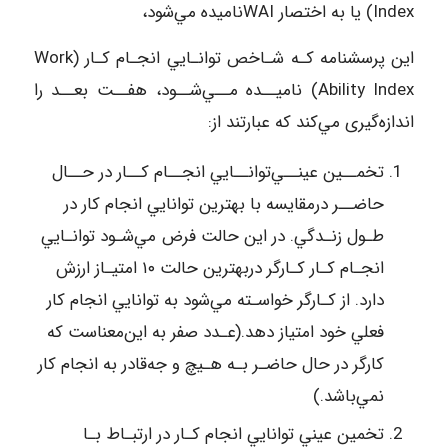
Index) ﻳﺎ ﺑﻪ اﺧﺘﺼﺎر WAIﻧﺎﻣﻴﺪه ﻣﻲﺷﻮد،
اﻳﻦ ﭘﺮﺳﺸﻨﺎﻣﻪ ﻛـﻪ ﺷـﺎﺧﺺ ﺗﻮاﻧـﺎﻳﻲ اﻧﺠـﺎم ﻛـﺎر (Work
Ability Index) ﻧﺎﻣﻴــﺪه ﻣــﻲﺷــﻮد، ﻫﻔــﺖ ﺑﻌــﺪ را
اﻧﺪازهﮔﻴﺮی ﻣﻲﻛﻨﺪ ﻛﻪ ﻋﺒﺎرﺗﻨﺪ از:
ﺗﺨﻤــﻴﻦ ﻋﻴﻨــﻲﺗﻮاﻧــﺎﻳﻲ اﻧﺠــﺎم ﻛــﺎر در ﺣــﺎل
ﺣﺎﺿــﺮ درﻣﻘﺎﻳﺴﻪ ﺑﺎ ﺑﻬﺘﺮﻳﻦ ﺗﻮاﻧﺎﻳﻲ اﻧﺠﺎم ﻛﺎر در
ﻃـﻮل زﻧـﺪﮔﻲ. در اﻳﻦ ﺣﺎﻟﺖ ﻓﺮض ﻣﻲﺷـﻮد ﺗﻮاﻧـﺎﻳﻲ
اﻧﺠـﺎم ﻛـﺎر ﻛـﺎرﮔﺮ درﺑﻬﺘﺮﻳﻦ ﺣﺎﻟﺖ ۱۰ اﻣﺘﻴـﺎز ارزش
دارد. از ﻛـﺎرﮔﺮ ﺧﻮاﺳـﺘﻪ ﻣﻲﺷﻮد ﺑﻪ ﺗﻮاﻧﺎﻳﻲ اﻧﺠﺎم ﻛﺎر
ﻓﻌﻠﻲ ﺧﻮد اﻣﺘﻴﺎز دﻫﺪ.(ﻋـﺪد ﺻﻔﺮ ﺑﻪ اﻳﻦﻣﻌﻨﺎﺳﺖ ﻛﻪ
ﻛﺎرﮔﺮ در ﺣﺎل ﺣﺎﺿـﺮ ﺑـﻪ ﻫـﻴﭻ و ﺟﻪﻗﺎدر ﺑﻪ اﻧﺠﺎم ﻛﺎر
ﻧﻤﻲﺑﺎﺷﺪ.)
ﺗﺨﻤﻴﻦ ﻋﻴﻨﻲ ﺗﻮاﻧﺎﻳﻲ اﻧﺠﺎم ﻛـﺎر در ارﺗﺒـﺎط ﺑـﺎ