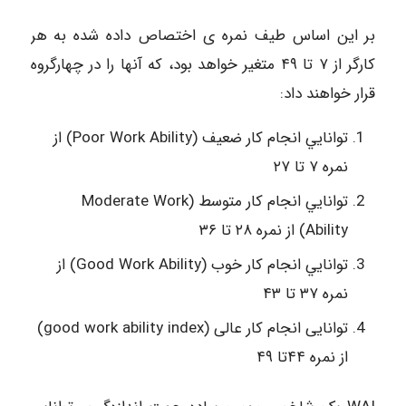
ﺑﺮ اﻳﻦ اﺳﺎس ﻃﻴﻒ ﻧﻤﺮه ی اﺧﺘﺼﺎص داده ﺷﺪه ﺑﻪ ﻫﺮ
ﻛﺎرﮔﺮ از ۷ ﺗﺎ ۴۹ ﻣﺘﻐﻴﺮ ﺧﻮاﻫﺪ ﺑﻮد، ﻛﻪ آﻧﻬﺎ را در ﭼﻬﺎرﮔﺮوه
ﻗﺮار ﺧﻮاﻫﻨﺪ داد:
ﺗﻮاﻧﺎﻳﻲ اﻧﺠﺎم ﻛﺎر ﺿﻌﻴﻒ (Poor Work Ability) از
ﻧﻤﺮه ۷ ﺗﺎ ۲۷
ﺗﻮاﻧﺎﻳﻲ اﻧﺠﺎم ﻛﺎر ﻣﺘﻮﺳﻂ (Moderate Work
Ability) از ﻧﻤﺮه ۲۸ ﺗﺎ ۳۶
ﺗﻮاﻧﺎﻳﻲ اﻧﺠﺎم ﻛﺎر ﺧﻮب (Good Work Ability) از
ﻧﻤﺮه ۳۷ ﺗﺎ ۴۳
توانایی انجام کار عالی (good work ability index)
از نمره ۴۴تا ۴۹