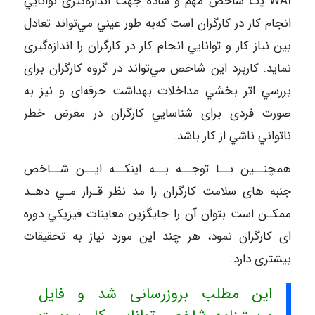
WAI ﻳک ﺷﺎﺧﺺ ﻣﻬﻢ و ﺳﺎده ﺟﻬﺖ اﻧﺪازهﮔﻴﺮی ﺗﻮاﻧﺎﻳﻲ
اﻧﺠﺎم ﻛﺎر در ﻛﺎرﮔﺮان اﺳﺖ ﻛﻪﺑﻪ ﻃﻮر ﻋﻴﻨﻲ ﻣﻲﺗﻮاﻧﺪ ﺗﻌﺎدل
ﺑﻴﻦ ﻧﻴﺎز ﻛﺎر و ﺗﻮاﻧﺎﻳﻲ اﻧﺠﺎم ﻛﺎر در ﻛﺎرﮔﺮان را اﻧﺪازهﮔﻴﺮی
ﻧﻤﺎﻳﺪ. ﻛﺎرﺑﺮد اﻳﻦ ﺷﺎﺧﺺ ﻣﻲﺗﻮاﻧﺪ در ﮔﺮوه ﻛﺎرﮔﺮان ﺑﺮای
ﺑﺮرﺳﻲ اﺛﺮ ﺑﺨﺸﻲ ﻣﺪاﺧﻼت ﺑﻬﺪاﺷﺖ ﺣﺮﻓﻪای و ﻧﻴﺰ ﺑﻪ
ﺻﻮرت ﻓﺮدی ﺑﺮای ﺷﻨﺎﺳﺎﻳﻲ ﻛﺎرﮔﺮان در ﻣﻌﺮض ﺧﻄﺮ
ﻧﺎﺗﻮاﻧﻲ ﻧﺎﺷﻲ از ﻛﺎر ﺑﺎﺷﺪ.
ﻫﻤﭽﻨــﻴﻦ ﺑــﺎ ﺗﻮﺟــﻪ ﺑــﻪ اﻳﻨﻜــﻪ اﻳــﻦ ﺷــﺎﺧﺺ
ﺟﻨﺒﻪ ﻫﺎی ﺳﻼﻣﺖ ﻛﺎرﮔﺮان را ﻣﺪ ﻧﻈﺮ ﻗـﺮار ﻣـﻲ دﻫـﺪ
ﻣﻤﻜـﻦ اﺳﺖ ﺑﺘﻮان آن را ﺟﺎﻳﮕﺰﻳﻦ ﻣﻌﺎﻳﻨﺎت ﻓﻴﺰﻳﻜﻲ دوره
ای ﻛﺎرﮔﺮان ﻧﻤﻮد، ﻫﺮ ﭼﻨﺪ اﻳﻦ ﻣﻮرد ﻧﻴﺎز ﺑﻪ ﺗﺤﻘﻴﻘﺎت
ﺑﻴﺸﺘﺮی دارد.
این مطلب بروزرسانی شد و فایل