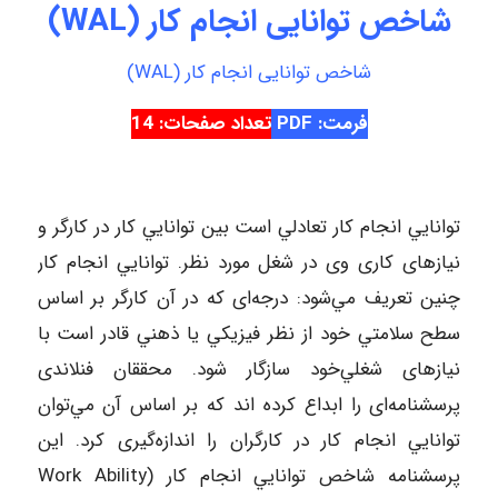
شاخص توانایی انجام کار (WAL)
شاخص توانایی انجام کار (WAL)
فرمت: PDF
تعداد صفحات: 14
ﺗﻮاﻧﺎﻳﻲ اﻧﺠﺎم ﻛﺎر ﺗﻌﺎدﻟﻲ اﺳﺖ ﺑﻴﻦ ﺗﻮاﻧﺎﻳﻲ ﻛﺎر در ﻛﺎرﮔﺮ و
ﻧﻴﺎزﻫﺎی ﻛﺎری وی در ﺷﻐﻞ ﻣﻮرد ﻧﻈﺮ. ﺗﻮاﻧﺎﻳﻲ اﻧﺠﺎم ﻛﺎر
ﭼﻨﻴﻦ ﺗﻌﺮﻳﻒ ﻣﻲﺷﻮد: درﺟﻪای ﻛﻪ در آن ﻛﺎرﮔﺮ ﺑﺮ اﺳﺎس
ﺳﻄﺢ ﺳﻼﻣﺘﻲ ﺧﻮد از ﻧﻈﺮ ﻓﻴﺰﻳﻜﻲ ﻳﺎ ذﻫﻨﻲ ﻗﺎدر اﺳﺖ ﺑﺎ
ﻧﻴﺎزﻫﺎی ﺷﻐﻠﻲﺧﻮد ﺳﺎزﮔﺎر ﺷﻮد. ﻣﺤﻘﻘﺎن ﻓﻨﻼﻧﺪی
ﭘﺮﺳﺸﻨﺎﻣﻪای را اﺑﺪاع ﻛﺮده اﻧﺪ ﻛﻪ ﺑﺮ اﺳﺎس آن ﻣﻲﺗﻮان
ﺗﻮاﻧﺎﻳﻲ اﻧﺠﺎم ﻛﺎر در ﻛﺎرﮔﺮان را اﻧﺪازهﮔﻴﺮی ﻛﺮد. اﻳﻦ
ﭘﺮﺳﺸﻨﺎﻣﻪ ﺷﺎﺧﺺ ﺗﻮاﻧﺎﻳﻲ اﻧﺠﺎم ﻛﺎر (Work Ability