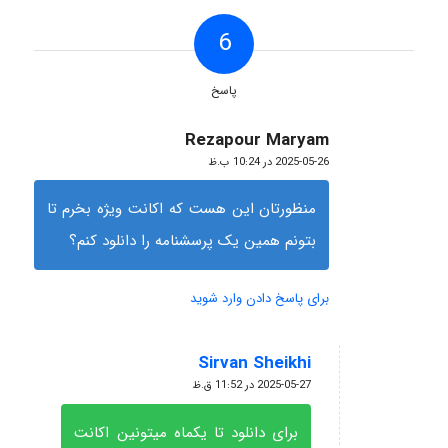
6
پاسخ
Rezapour Maryam
گفته:
2025-05-26 در 10:24 ب.ظ
منظورتان این هست که اکانت ویژه بخرم تا
بتونم همین یک پرسشنامه را دانلود کنم؟
برای پاسخ دادن وارد شوید
Sirvan Sheikhi
گفته:
2025-05-27 در 11:52 ق.ظ
برای دانلود تا یکماه میتونین اکانت