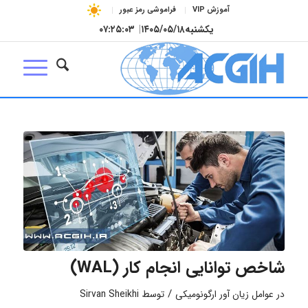
آموزش VIP
فراموشی رمز عبور
یکشنبه
۱۴۰۵/۰۵/۱۸
|
۰۷:۲۵:۰۴
شاخص توانایی انجام کار (WAL)
/
در
عوامل زیان آور ارگونومیکی
توسط
Sirvan Sheikhi