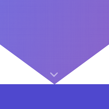
⇐ در هر مرحله ای از ثبت نام یا فعال کردن اکانت VIP مشکل داشتید, از طریق