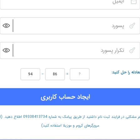
عادله را حل کنید
−
=
ایجاد حساب کاربری
هر مشکلی در فرایند ثبت نام داشتید از طریق پیامک به شماره 09338413734 اطلاع دهید.
مرورگرهای کروم و موزیلا استفاده کنید)