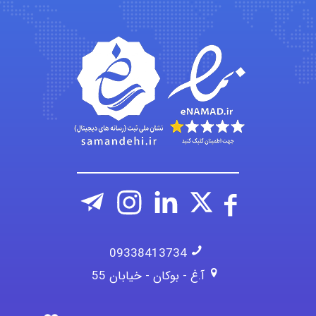
amir
Fateme896
09338413734
آ.غ - بوکان - خیابان 55