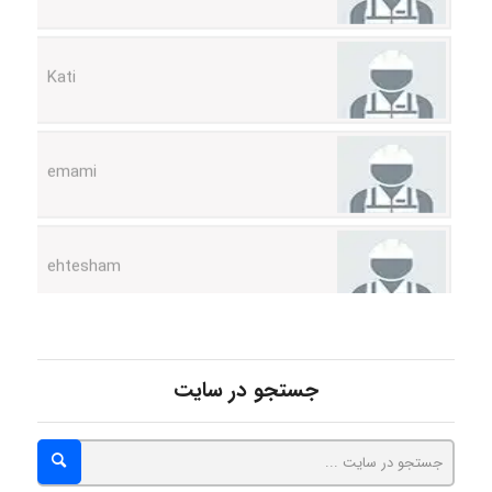
Kati
emami
ehtesham
Iman Hosseini
جستجو در سایت
Chehri
roya_boostani