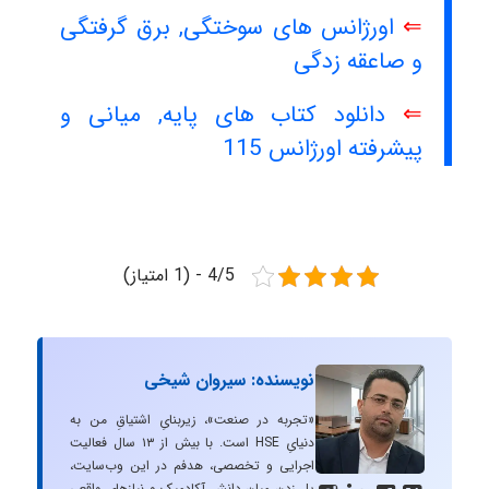
⇐
اورژانس های سوختگی, برق گرفتگی
و صاعقه زدگی
⇐
دانلود کتاب های پایه, میانی و
پیشرفته اورژانس 115
4/5 - (1 امتیاز)
نویسنده: سیروان شیخی
«تجربه در صنعت»، زیربنایِ اشتیاقِ من به
دنیایِ HSE است. با بیش از ۱۳ سال فعالیت
اجرایی و تخصصی، هدفم در این وب‌سایت،
پل زدن میان دانشِ آکادمیک و نیازهای واقعیِ