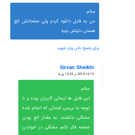
سلام.
من یه فایل دانلود کردم ولی صفحاتش کج
هستن دلیلش چیه
برای پاسخ دادن وارد شوید
Sirvan Sheikhi
گفته:
2019-12-19 در 12:03 ق.ظ
سلام.
این فایل ها ارسالی کاربران بوده و با
توجه به بررسی اجمالی که انجام شده
مشکلی نداشتند. یه مقدار کج بودن
صفحه فکر نکنم مشکلی در خواندن