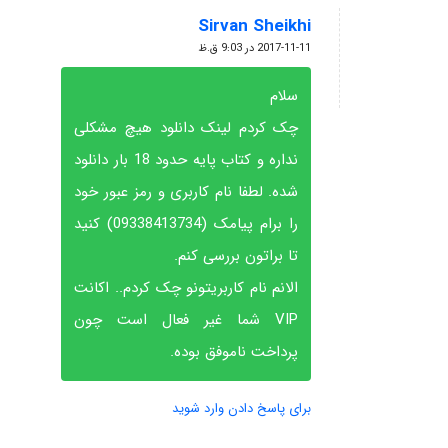
Sirvan Sheikhi
گفته:
2017-11-11 در 9:03 ق.ظ
سلام
چک کردم لینک دانلود هیچ مشکلی
نداره و کتاب پایه حدود 18 بار دانلود
شده. لطفا نام کاربری و رمز عبور خود
را برام پیامک (09338413734) کنید
تا براتون بررسی کنم.
الانم نام کاربریتونو چک کردم.. اکانت
VIP شما غیر فعال است چون
پرداخت ناموفق بوده.
برای پاسخ دادن وارد شوید