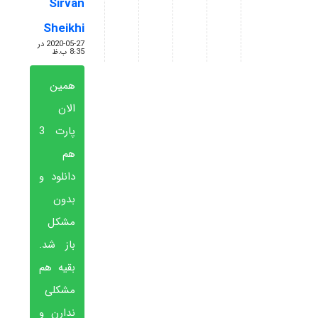
Sirvan
گفته:
Sheikhi
2020-05-27 در
8:35 ب.ظ
همین
الان
پارت 3
هم
دانلود و
بدون
مشکل
باز شد.
بقیه هم
مشکلی
ندارن و