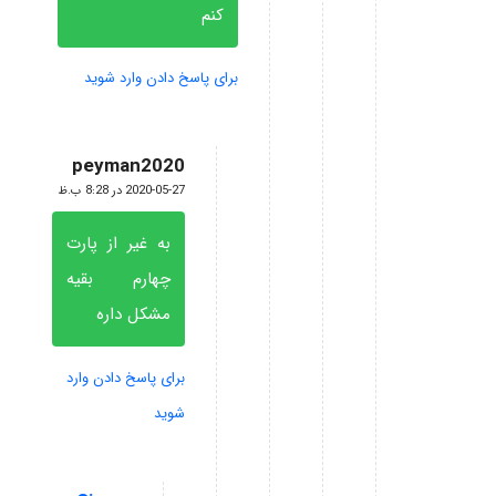
کنم
برای پاسخ دادن وارد شوید
peyman2020
گفته:
2020-05-27 در 8:28 ب.ظ
به غیر از پارت
چهارم بقیه
مشکل داره
برای پاسخ دادن وارد
شوید