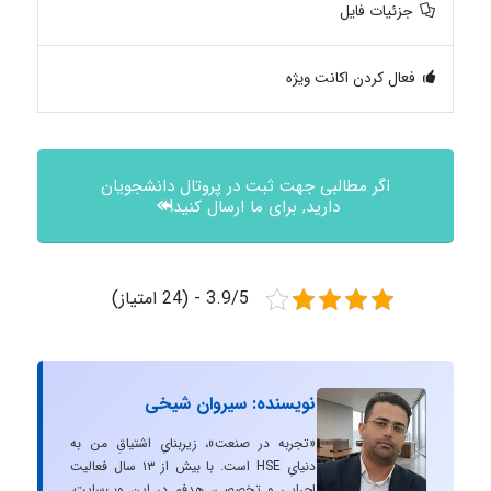
جزئیات فایل
فعال کردن اکانت ویژه
اگر مطالبی جهت ثبت در پروتال دانشجویان
دارید, برای ما ارسال کنید!
3.9/5 - (24 امتیاز)
نویسنده: سیروان شیخی
«تجربه در صنعت»، زیربنایِ اشتیاقِ من به
دنیایِ HSE است. با بیش از ۱۳ سال فعالیت
اجرایی و تخصصی، هدفم در این وب‌سایت،