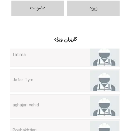
ورود
عضویت
A.balandeh
fatima
کاربران ویژه
Jafar Tym
aghajari vahid
Poubakhtiari