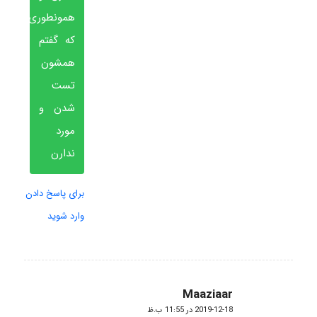
همونطوری
که گفتم
همشون
تست
شدن و
مورد
ندارن
برای پاسخ دادن
وارد شوید
Maaziaar
گفته:
2019-12-18 در 11:55 ب.ظ