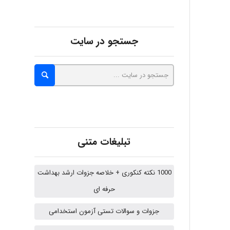
abolfazlkoshehe
جستجو در سایت
A.balandeh
fatima
تبلیغات متنی
Jafar Tym
1000 نکته کنکوری + خلاصه جزوات ارشد بهداشت
حرفه ای
aghajari vahid
جزوات و سوالات تستی آزمون استخدامی