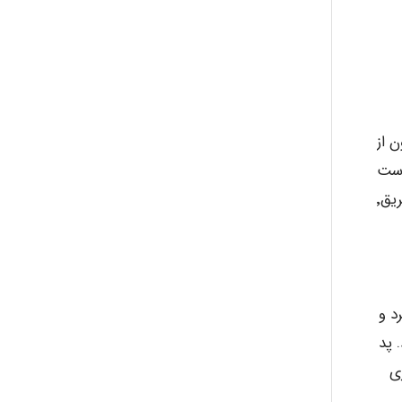
abolfazlkoshehe
A.balandeh
 از
fatima
Cotton gauz) مشابه با پوست
نخواهد بود. مخصوصا آنکه رنج وسیع تفاوت های پوستی در بین اشخاص بواسطه عاملی مانند پوشیدگی مو٬ تسهیل در تعریق٬
Jafar Tym
ی اندازه گیری گرد و
aghajari vahid
 پد
عات گاز ۵×۵ سانتیمتری