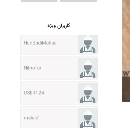
HaddadiMahsa
کاربران ویژه
Niloofar
USER124
malekf
abolfazlkoshehe