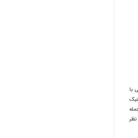
ی با
کنیک
مله
نظر