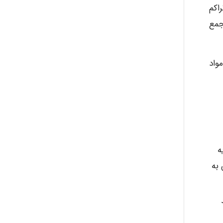
اکم
جمع
واد
زیه
 و سپس به
ل ۹۹.۹ درصد