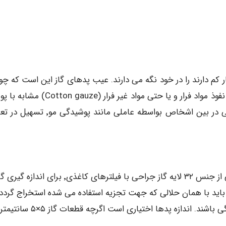
م دارند را در خود نگه می دارند. عیب پدهای گاز این است که چون
لحاظ فیزیکی شبیه پوست نیستند جذب سطحی٬ جذب و نفوذ مواد فرار و یا حتی مواد غیر فرار (e
پدهای سلولزی برای اندازه گیری اسپری ها و پد هایی از جنس ۳۲ لایه گاز جراحی با فیلترهای کاغذی٬ برا
ه باید با همان حلالی که جهت تجزیه استفاده می شده استخراج گردد.
ها و گاز باید عاری از جوهر٬ روغن ها و دیگر علایم رنگی باشند. اندازه پدها اختیاری است اگرچه قط