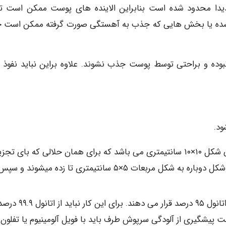
دا محدود شده است بنابراین الاینده های پوست ممکن است تر
 نشده یا بخش هایی که جذب به آهستگی صورت گرفته ممکن است 
وده و براحتی توسط پوست جذب نشوند. علاوه براین نباید نفوذ م
پاک کننده ها شامل دو گاز جراحی هشت لایی مربعی شکل ۱۰×۱۰ سانتیمتری می باشد که برای همان حلالی که بای تج
استفاده خواهد شد استخراج می گردند. قطعات مربع شکل دوباره به شکل مربعات ۵×۵ سانتیمتری تا زده میشوند
قطعات پاک کننده را در یک ظرف شیشه ای آغشته با اتانول ۹۵ درصد قرار می دهند. برای این کار نباید از اتانو
 پیشگیری از آلودگی سرپوش طرف باید با فویل آلومینیوم یا تفلون