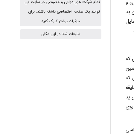
ی و
تمام شرکت های دولتی و خصوصی در سایت می
HaddadiMahsa
 پد
توانند یک صفحه اختصاصی داشته باشند. برای
ایل
جزئیات بیشتر کلیک کنید
تبلیغات شما در این مکان
Niloofar
ه طوری که
USER124
نین
 که
 گیره ها٬ پوشش ها و جلیقه
malekf
داری پد
روی
abolfazlkoshehe
اشی