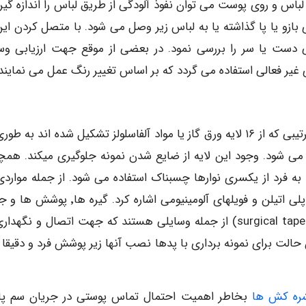
 لباس و روی پوست می توان نفوذ آلودگی از طریق لباس را اندازه گیر
زو یا پا گذاشته یا به لباس زیر وصل می شود. با متصل کردن این
دست یا سر را بررسی نمود. در بعضی از موقع جهت ارزیابی وس
ر فعالی استفاده می گردد که بر اساس تغییر رنگ عمل می نمایند.
گاز پدها معمولا در یک ساختار چند لایه ای هستند و به ترتیبی که از ۱۶ لایه ورق گاز یا مواد آلفاسلولز تشکیل شده اند ب
 شود. وجود این لایه از ضایع شدن نمونه جلوگیری میکند. همچ
ه فرد از یکسری نوارها چسبناک استفاده می شود. از جمله مواردی
برای لایه حمایت کننده بکار گرفته می شوند می توان به پلی اتیلن و فویلهای آلومینیومی اشاره کرد.
ها با جیب های مخصوص و نوار چسب های جراحی (surgical tapes) از جمله وسایلی هستند که جهت اتصال و نگه
ن حالت برای نمونه برداری با پدها نصب آنها زیر پوشش فرد و دقیقا 
ره کش ها
بخاطر اهمیت احتمال تماس پوستی در جریان سم پ