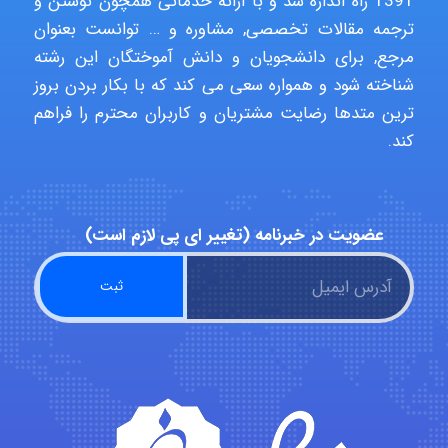
1391 راه اندازه شد و با ارائه خدماتی همچون نوشتن و
ترجمه مقالات تخصصی, مشاوره و … توانست بعنوان
مرجع, برای دانشجویان و دانش آموختگان این رشته
Alirez0990
شناخته شود و همواره سعی می کند که با بکار بردن بروز
ترین متدها رضایت مشتریان و کاربران محترم را فراهم
کند.
hosein abdolvand
عضویت در خبرنامه (تغییر ای پی لازم است)
Kati
emami
ehtesham