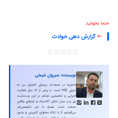
حتما بخوانید:
⇐
گزارش دهی حوادث
نویسنده: سیروان شیخی
«تجربه در صنعت»، زیربنایِ اشتیاقِ من به
دنیایِ HSE است. با بیش از ۱۳ سال فعالیت
اجرایی و تخصصی، هدفم در این وب‌سایت،
پل زدن میان دانشِ آکادمیک و نیازهای واقعیِ




صنعت است. همراه با تیم تخصصی‌ام،
می‌کوشیم تا با ارائه محتوای کاربردی و به‌روز،
مسیرِ رشد حرفه‌ای شما را هموارتر کنیم.