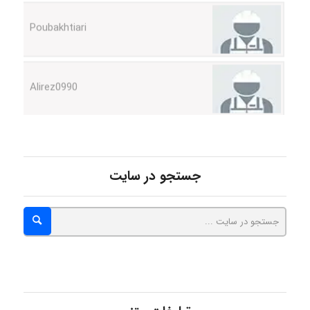
Poubakhtiari
Alirez0990
hosein abdolvand
جستجو در سایت
Kati
emami
ehtesham