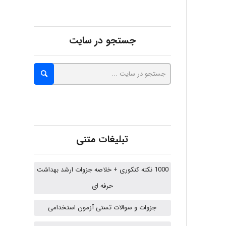
abolfazlkoshehe
جستجو در سایت
A.balandeh
fatima
تبلیغات متنی
Jafar Tym
1000 نکته کنکوری + خلاصه جزوات ارشد بهداشت
حرفه ای
aghajari vahid
جزوات و سوالات تستی آزمون استخدامی