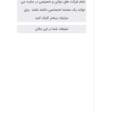
تمام شرکت های دولتی و خصوصی در سایت می
HaddadiMahsa
توانند یک صفحه اختصاصی داشته باشند. برای
جزئیات بیشتر کلیک کنید
تبلیغات شما در این مکان
Niloofar
USER124
malekf
abolfazlkoshehe