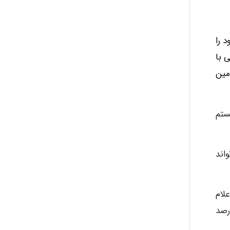
 را
 با
مین
ستم
اند
لام
 کارگاههای تحت پوشش کشور فاقد سیستم روشنایی مناسب بوده و نیز 11 درصد