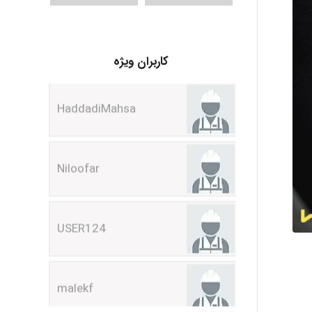
HaddadiMahsa
کاربران ویژه
Niloofar
USER124
malekf
abolfazlkoshehe