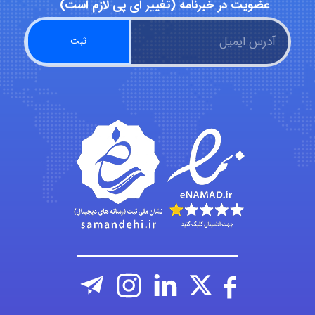
عضویت در خبرنامه (تغییر ای پی لازم است)
A.balandeh
fatima
Jafar Tym
aghajari vahid