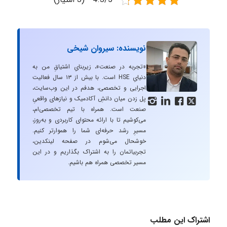
نویسنده: سیروان شیخی
«تجربه در صنعت»، زیربنایِ اشتیاقِ من به
دنیایِ HSE است. با بیش از ۱۳ سال فعالیت
اجرایی و تخصصی، هدفم در این وب‌سایت،
پل زدن میان دانشِ آکادمیک و نیازهای واقعیِ




صنعت است. همراه با تیم تخصصی‌ام،
می‌کوشیم تا با ارائه محتوای کاربردی و به‌روز،
مسیرِ رشد حرفه‌ای شما را هموارتر کنیم.
خوشحال می‌شوم در صفحه لینکدین،
تجربیاتمان را به اشتراک بگذاریم و در این
مسیر تخصصی همراه هم باشیم.
اشتراک این مطلب