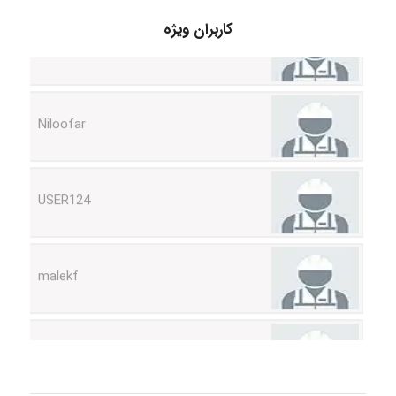
HaddadiMahsa
کاربران ویژه
Niloofar
USER124
malekf
abolfazlkoshehe
abolfazlkoshehe