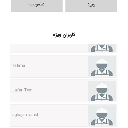
ورود
عضویت
A.balandeh
کاربران ویژه
fatima
Jafar Tym
aghajari vahid