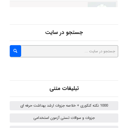
Poubakhtiari
Alirez0990
جستجو در سایت
hosein abdolvand
Kati
تبلیغات متنی
emami
1000 نکته کنکوری + خلاصه جزوات ارشد بهداشت حرفه ای
جزوات و سوالات تستی آزمون استخدامی
ehtesham