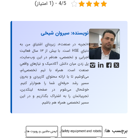
4/5 - (1 امتیاز)
نویسنده: سیروان شیخی
«تجربه در صنعت»، زیربنایِ اشتیاقِ من به
دنیایِ HSE است. با بیش از ۱۳ سال فعالیت
اجرایی و تخصصی، هدفم در این وب‌سایت،
پل زدن میان دانشِ آکادمیک و نیازهای واقعیِ




صنعت است. همراه با تیم تخصصی‌ام،
می‌کوشیم تا با ارائه محتوای کاربردی و به‌روز،
مسیرِ رشد حرفه‌ای شما را هموارتر کنیم.
خوشحال می‌شوم در صفحه لینکدین،
تجربیاتمان را به اشتراک بگذاریم و در این
مسیر تخصصی همراه هم باشیم.
برچسب ها:
,
,
Safety equipment and robots
ایمنی ماشین و روبوت ها