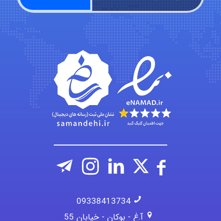
abolfazlkoshehe
A.balandeh
fatima
09338413734
آ.غ - بوکان - خیابان 55