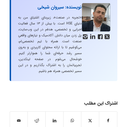
نویسنده: سیروان شیخی
«تجربه در صنعت»، زیربنایِ اشتیاقِ من به
دنیایِ HSE است. با بیش از ۱۳ سال فعالیت
اجرایی و تخصصی، هدفم در این وب‌سایت،
پل زدن میان دانشِ آکادمیک و نیازهای واقعیِ




صنعت است. همراه با تیم تخصصی‌ام،
می‌کوشیم تا با ارائه محتوای کاربردی و به‌روز،
مسیرِ رشد حرفه‌ای شما را هموارتر کنیم.
خوشحال می‌شوم در صفحه لینکدین،
تجربیاتمان را به اشتراک بگذاریم و در این
مسیر تخصصی همراه هم باشیم.
اشتراک این مطلب