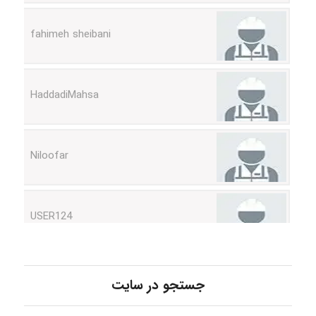
HaddadiMahsa
Niloofar
USER124
malekf
جستجو در سایت
abolfazlkoshehe