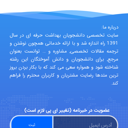
HaddadiMahsa
درباره ما:
سایت تخصصی دانشجویان بهداشت حرفه ای در سال
Niloofar
1391 راه اندازه شد و با ارائه خدماتی همچون نوشتن و
ترجمه مقالات تخصصی, مشاوره و … توانست بعنوان
مرجع, برای دانشجویان و دانش آموختگان این رشته
USER124
شناخته شود و همواره سعی می کند که با بکار بردن بروز
ترین متدها رضایت مشتریان و کاربران محترم را فراهم
کند.
malekf
عضویت در خبرنامه (تغییر ای پی لازم است)
abolfazlkoshehe