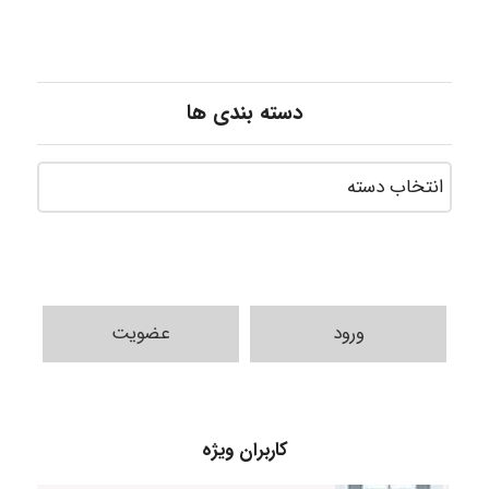
دسته بندی ها
ورود
عضویت
vali
کاربران ویژه
fahimeh sheibani