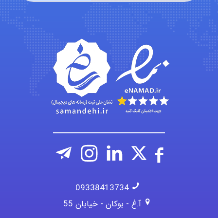
Chehri
roya_boostani
amir
09338413734
آ.غ - بوکان - خیابان 55