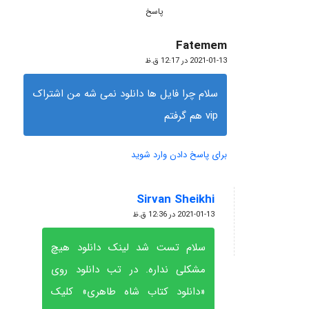
پاسخ
Fatemem
گفته:
2021-01-13 در 12:17 ق.ظ
سلام چرا فایل ها دانلود نمی شه من اشتراک
vip هم گرفتم
برای پاسخ دادن وارد شوید
Sirvan Sheikhi
گفته:
2021-01-13 در 12:36 ق.ظ
سلام تست شد لینک دانلود هیچ
مشکلی نداره. در تب دانلود روی
«دانلود کتاب شاه طاهری» کلیک