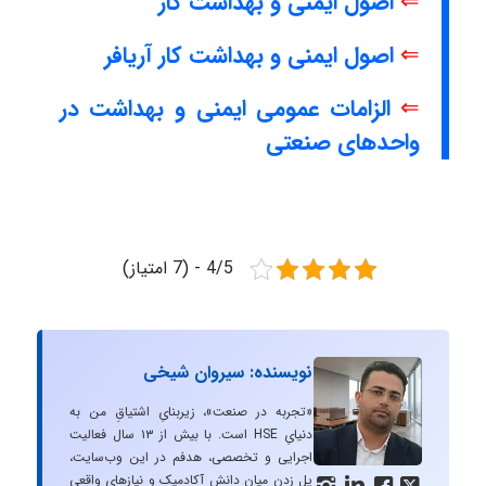
⇐
اصول ایمنی و بهداشت کار
⇐
اصول ایمنی و بهداشت کار آریافر
⇐
الزامات عمومی ایمنی و بهداشت در
واحدهای صنعتی
4/5 - (7 امتیاز)
نویسنده: سیروان شیخی
«تجربه در صنعت»، زیربنایِ اشتیاقِ من به
دنیایِ HSE است. با بیش از ۱۳ سال فعالیت
اجرایی و تخصصی، هدفم در این وب‌سایت،
پل زدن میان دانشِ آکادمیک و نیازهای واقعیِ



