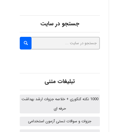
جستجو در سایت
ZAK
vali
fahimeh sheibani
تبلیغات متنی
1000 نکته کنکوری + خلاصه جزوات ارشد بهداشت
HaddadiMahsa
حرفه ای
جزوات و سوالات تستی آزمون استخدامی
Niloofar