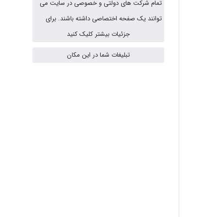
تمام شرکت های دولتی و خصوصی در سایت می
توانند یک صفحه اختصاصی داشته باشند. برای
arman.m
جزئیات بیشتر کلیک کنید
تبلیغات شما در این مکان
Hasan haghparast
shbnm72
Minoo1375
Sara