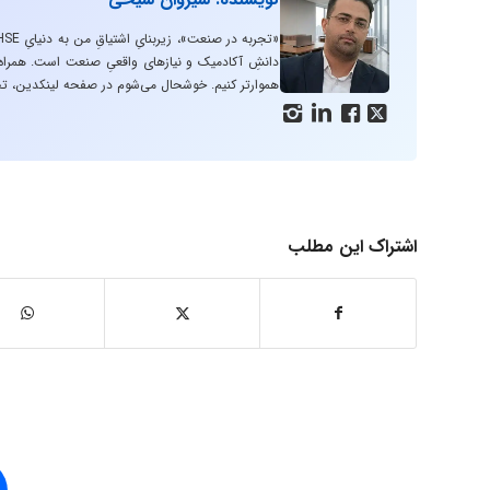
دانشِ آکادمیک و نیازهای واقعیِ صنعت است. همراه با
هموارتر کنیم. خوشحال می‌شوم در صفحه لینکدین، تج




اشتراک این مطلب