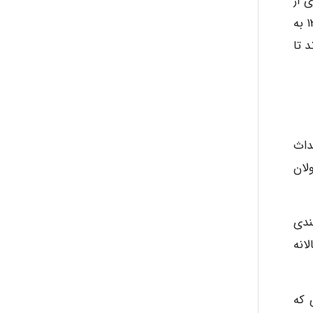
 از
مواد این قانون به دلیل عدم تخصیص بودجه مناسب، به طور کامل اجرا نمی‌شود. با وجود عدم کامل این قانون در سال ۱۳۸۷ به
 تا
حداث
لان
ندی
انه
 که