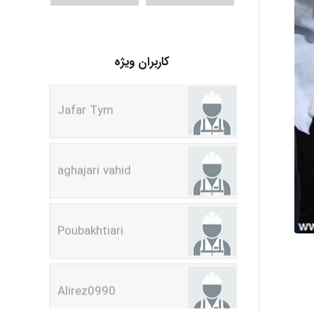
Jafar Tym
کاربران ویژه
aghajari vahid
Poubakhtiari
Alirez0990
hosein abdolvand