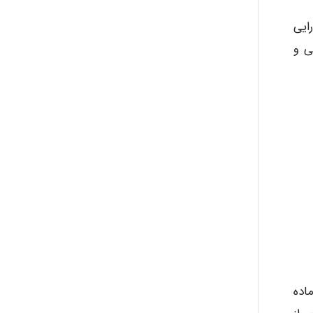
Kati
ایی
ی و
emami
ehtesham
Iman Hosseini
Chehri
۱۶ ماده