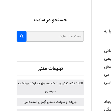
Kati
جستجو در سایت
 به
emami
انی
ehtesham
یطی
اهش
تبلیغات متنی
 می
Iman Hosseini
اسی
1000 نکته کنکوری + خلاصه جزوات ارشد بهداشت
حرفه ای
Chehri
ایجاد
جزوات و سوالات تستی آزمون استخدامی
نگی