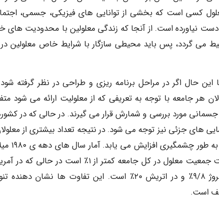
 معلول کسی است که بخشی از توانایی های فیزیکی، جسمی، اجتما
به دست نیاورده است. از آنجا که زندگی معلولین با محدودیت های 
حیط می گردد، پس باید محیطی سازگار با شرایط خاص معلولین در 
 این حال اگر در مراحل برنامه ریزی و طراحی در نظر گرفته شود 
ولان هر جامعه با توجه به تعریفی که از معلولیت ارائه می شود متف
جسمانی مورد بررسی و شمارش قرار می گیرند. در حالی که در کشور
ایی های جزئی نیز توجه می شود. در نتیجه تعداد بیشتری از معلولان
این کشورها شمارش می شوند و در نتیجه تعداد معلولان 
گزارش می دهد که در کشور پاکستان و پاناما و پرو نسبت جمعیت معلول در کل جامعه کمتر از ۱٪ است در حالی
۵۱/۸ کانادا و استرالیا ٪ ۲/۱۳ فرانسه ٪۵/۶ یونان ٪۱۰ نروژ ۹/۸٪ و در اتریش ۲۰٪ است. این تفاوت ها نشان ده
لف است.