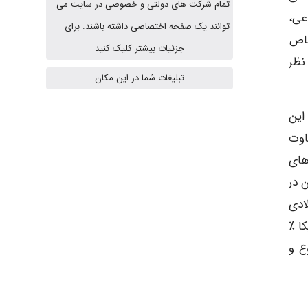
تمام شرکت های دولتی و خصوصی در سایت می
عی،
Jafar Tym
توانند یک صفحه اختصاصی داشته باشند. برای
خاص
جزئیات بیشتر کلیک کنید
نظر
تبلیغات شما در این مکان
aghajari vahid
این
اوت
Poubakhtiari
های
 در
Alirez0990
به طور چشمگیری افزایش می یابد. آمار سال های دهه ی ۱۹۸۰ میلادی
 که در آمریکا ٪
نده تنوع و
hosein abdolvand