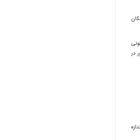
کان
ونی
 در
ازه