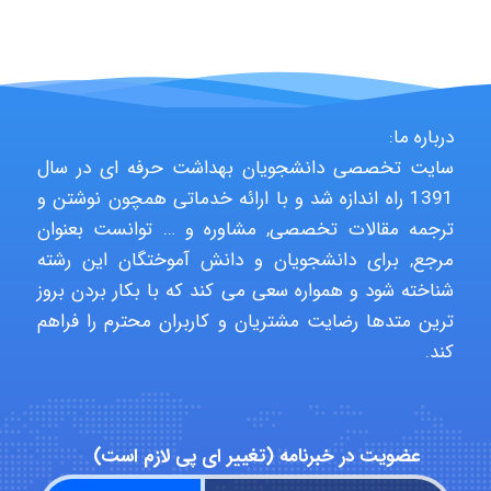
Hagar
درباره ما:
سایت تخصصی دانشجویان بهداشت حرفه ای در سال
monakh
1391 راه اندازه شد و با ارائه خدماتی همچون نوشتن و
ترجمه مقالات تخصصی, مشاوره و … توانست بعنوان
مرجع, برای دانشجویان و دانش آموختگان این رشته
Rtk2099
شناخته شود و همواره سعی می کند که با بکار بردن بروز
ترین متدها رضایت مشتریان و کاربران محترم را فراهم
کند.
Arshiaaihsra
عضویت در خبرنامه (تغییر ای پی لازم است)
ABOALFZAL ZAREI