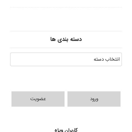
دسته بندی ها
ورود
عضویت
Shamim.khojasteh74
کاربران ویژه