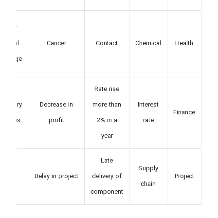
ack of
emical
Cancer
Contact
Chemical
Health
owledge
Rate rise
lationary
Decrease in
more than
Interest
Finance
essures
profit
2% in a
rate
year
Late
Fire at
Supply
Delay in project
delivery of
Project
actory
chain
component