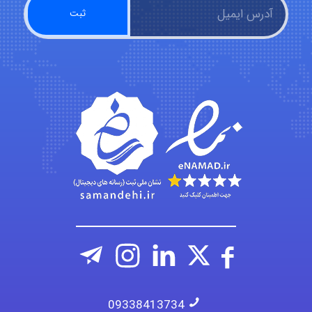
nima5534
arman.m
Hasan haghparast
09338413734