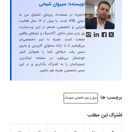
نویسنده: سیروان شیخی
«تجربه در صنعت»، زیربنایِ اشتیاقِ من به
دنیایِ HSE است. با بیش از ۱۳ سال فعالیت
اجرایی و تخصصی، هدفم در این وب‌سایت،
پل زدن میان دانشِ آکادمیک و نیازهای واقعیِ




صنعت است. همراه با تیم تخصصی‌ام،
می‌کوشیم تا با ارائه محتوای کاربردی و به‌روز،
مسیرِ رشد حرفه‌ای شما را هموارتر کنیم.
خوشحال می‌شوم در صفحه لینکدین،
تجربیاتمان را به اشتراک بگذاریم و در این
مسیر تخصصی همراه هم باشیم.
برچسب ها:
حمل و نقل کالاهای خطرناک
اشتراک این مطلب