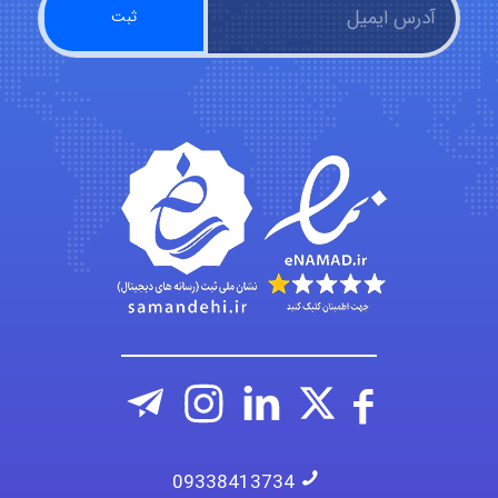
abolfazlkoshehe
abolfazlkoshehe
A.balandeh
fatima
09338413734