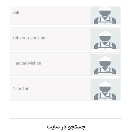
vali
fahimeh sheibani
HaddadiMahsa
Niloofar
USER124
جستجو در سایت
malekf