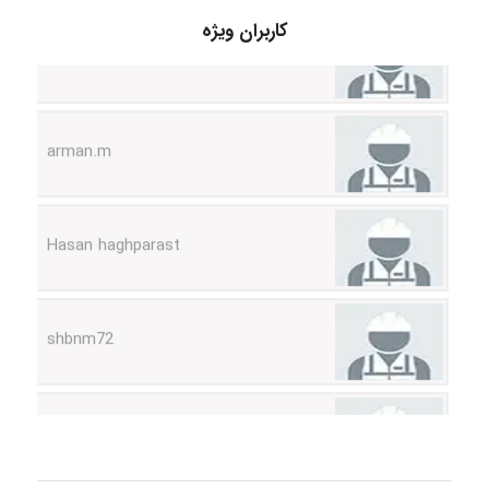
nima5534
کاربران ویژه
arman.m
Hasan haghparast
shbnm72
Minoo1375
Sara