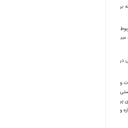
 بر
بوط
ه حد
 در
ت و
ستی
 پر
ه و