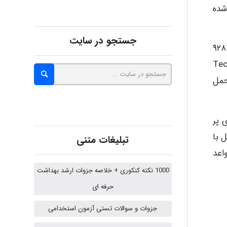
بندی شده
Kati
جستجو در سایت
ی خطرناک بایستی بر اساس قواعد فنی “Technical Instructions” یعنی سند ضمیمه شماره ۹۲۸۴
Technical Instru
emami
 با حمل
ehtesham
ل کالاهای پر
حمل با
تبلیغات متنی
اعد
Iman Hosseini
1000 نکته کنکوری + خلاصه جزوات ارشد بهداشت
حرفه ای
Chehri
جزوات و سوالات تستی آزمون استخدامی