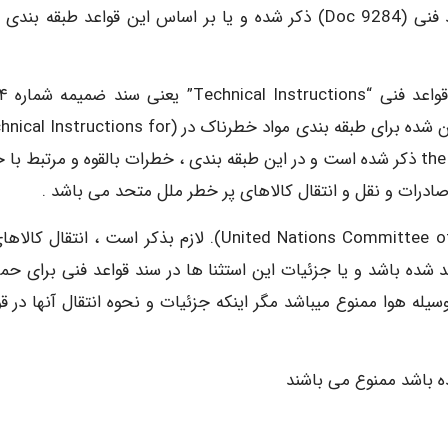
دارایی یا محیط باشد و در لیست کالاهای پر خطر قواعد فنی (Doc 9284) ذکر شده و یا بر اساس این قواعد طبقه 
طبقه بندی مواد و کالاها
سازمان بین المللی هوانوردی کشوری باشد و جزئیات معین شده برای طبقه بندی مواد خطرناک در (ctions for
the Safe Transport of (Dangerous Goods by Air (Doc ذکر شده است و در این طبقه بندی ، خطرات بالقوه و مرتبط
ادرات و نقل و انتقال کالاهای پر خطر ملل متحد می باشد .
(United Nations Committee of Experts on the Transport of Dangerous Goods). لازم بذکر است ، انتقا
وسیله هوا ممنوع میباشد مگر اینکه در آنکس ۱۸ قید شده باشد و یا جزئیات این استثنا ها در سند قواعد فنی برای 
یله هوا ممنوع میباشد مگر اینکه جزئیات و نحوه انتقال آنها در قو