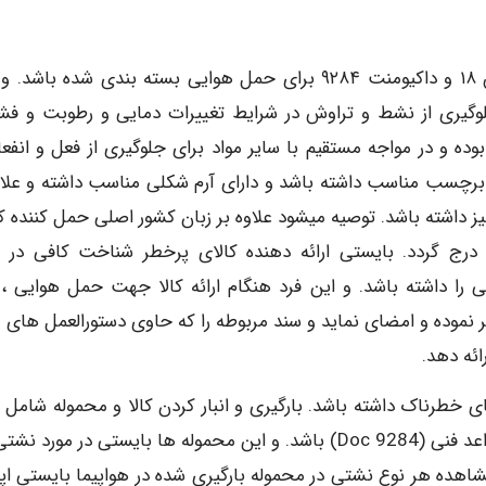
مواد و کالاهای خطرناک بایستی بر اساس شرایط آنکس ۱۸ و داکیومنت ۹۲۸۴ برای حمل هوایی بسته بندی شده با
لوگیری از نشط و تراوش در شرایط تغییرات دمایی و رطوبت و فشا
ه و در مواجه مستقیم با سایر مواد برای جلوگیری از فعل و انفعا
رچسب مناسب داشته باشد و دارای آرم شکلی مناسب داشته و علا
ند شماره بین المللی برای مواد خطرناک UN number نیز داشته باشد. توصیه میشود علاوه بر زبان کشور اصلی حمل کننده 
 درج گردد. بایستی ارائه دهنده کالای پرخطر شناخت کافی در م
را داشته باشد. و این فرد هنگام ارائه کالا جهت حمل هوایی ، 
نموده و امضای نماید و سند مربوطه را که حاوی دستورالعمل های م
ائه دهد.
طرناک داشته باشد. بارگیری و انبار کردن کالا و محموله شامل م
رادیواکتیو در هواپیما بایستی بر طبق موارد ارائه شده در قواعد فنی (9284 Doc) باشد. و این محموله ها بایستی در مو
هده هر نوع نشتی در محموله بارگیری شده در هواپیما بایستی اپرا