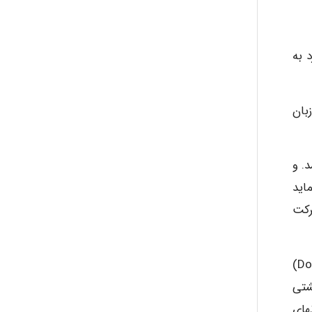
 به
بان
. و
اید
رکت
بارگیری و انبار کردن کالا و محموله شامل مواد رادیواکتیو در هواپیما بایستی بر طبق موارد ارائه شده در قواعد فنی (9284 Doc)
شتی
های