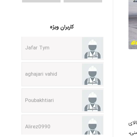
Jafar Tym
کاربران ویژه
aghajari vahid
Poubakhtiari
Alirez0990
ی (18 Annex) می باشد. کالای
hosein abdolvand
یمنی،