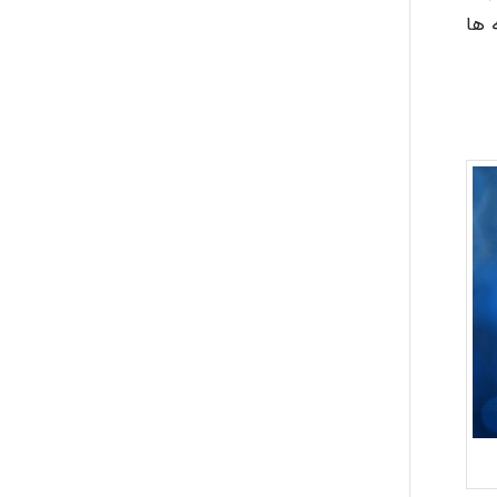
Kati
 ها
emami
ehtesham
Iman Hosseini
Chehri