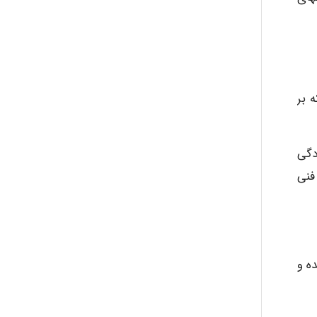
 بر
دگی
 فنی
ه و