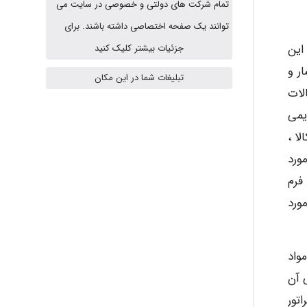
تمام شرکت های دولتی و خصوصی در سایت می
Jafar Tym
توانند یک صفحه اختصاصی داشته باشند. برای
شد. و این
جزئیات بیشتر کلیک کنید
ر و
تبلیغات شما در این مکان
aghajari vahid
لات
یمی
کالا ،
Poubakhtiari
ورد
فرم
ورد
Alirez0990
واد
hosein abdolvand
رد نشتی آن
تور