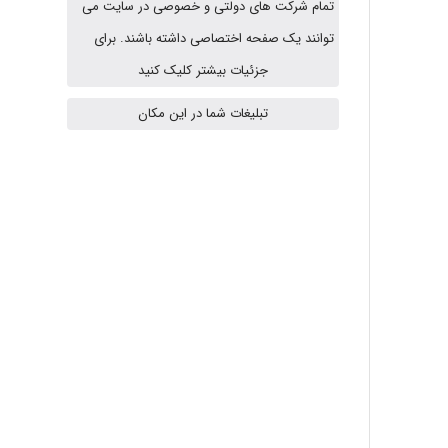
تمام شرکت های دولتی و خصوصی در سایت می
abolfazlkoshehe
توانند یک صفحه اختصاصی داشته باشند. برای
جزئیات بیشتر کلیک کنید
abolfazlkoshehe
تبلیغات شما در این مکان
A.balandeh
fatima
Jafar Tym