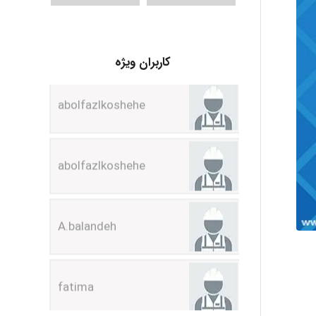
abolfazlkoshehe
کاربران ویژه
abolfazlkoshehe
A.balandeh
fatima
Jafar Tym