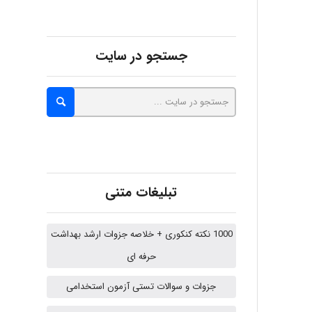
aghajari vahid
جستجو در سایت
Poubakhtiari
Alirez0990
تبلیغات متنی
hosein abdolvand
1000 نکته کنکوری + خلاصه جزوات ارشد بهداشت
حرفه ای
Kati
جزوات و سوالات تستی آزمون استخدامی