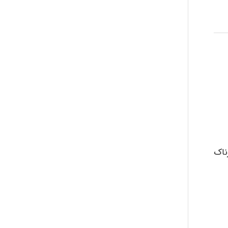
aghajari vahid
Poubakhtiari
Alirez0990
hosein abdolvand
ناک
Kati