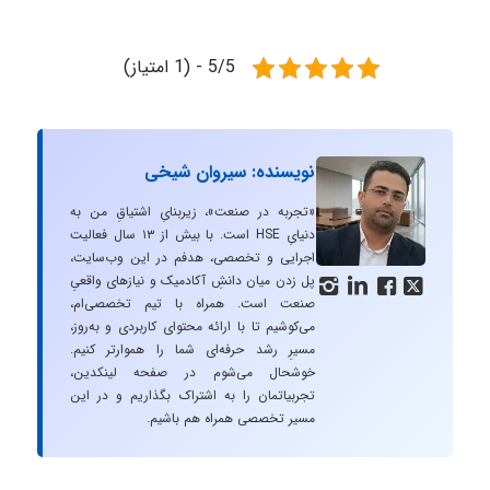
5/5 - (1 امتیاز)
نویسنده: سیروان شیخی
«تجربه در صنعت»، زیربنایِ اشتیاقِ من به
دنیایِ HSE است. با بیش از ۱۳ سال فعالیت
اجرایی و تخصصی، هدفم در این وب‌سایت،
پل زدن میان دانشِ آکادمیک و نیازهای واقعیِ




صنعت است. همراه با تیم تخصصی‌ام،
می‌کوشیم تا با ارائه محتوای کاربردی و به‌روز،
مسیرِ رشد حرفه‌ای شما را هموارتر کنیم.
خوشحال می‌شوم در صفحه لینکدین،
تجربیاتمان را به اشتراک بگذاریم و در این
مسیر تخصصی همراه هم باشیم.