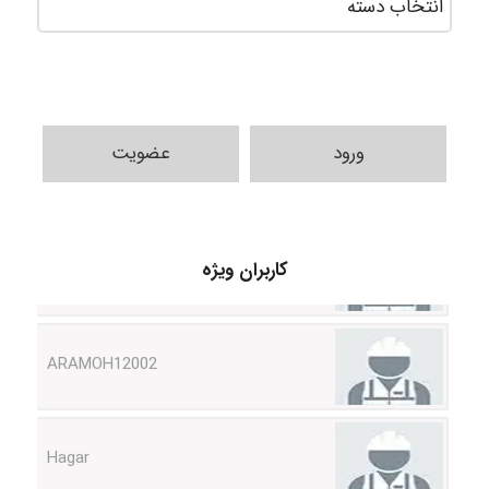
ورود
عضویت
Shamim.khojasteh74
کاربران ویژه
ARAMOH12002
Hagar