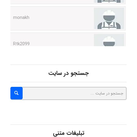
monakh
Rtk2099
Arshiaaihsra
جستجو در سایت
ABOALFZAL ZAREI
nima5534
تبلیغات متنی
arman.m