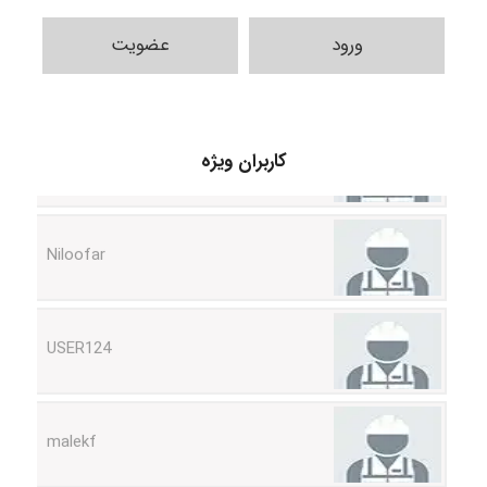
ورود
عضویت
HaddadiMahsa
کاربران ویژه
Niloofar
USER124
malekf
abolfazlkoshehe