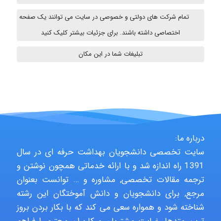
تمام شرکت های دولتی و خصوصی در سایت می توانند یک صفحه
HaddadiMahsa
اختصاصی داشته باشند. برای جزئیات بیشتر کلیک کنید
تبلیغات شما در این مکان
Niloofar
USER124
درباره ما:
سایت تخصصی دانشجویان بهداشت حرفه ای در سال
malekf
1391 راه اندازه شد و با ارائه خدماتی همچون نوشتن و
ترجمه مقالات تخصصی, مشاوره و … توانست بعنوان
مرجع, برای دانشجویان و دانش آموختگان این رشته
abolfazlkoshehe
شناخته شود و همواره سعی می کند که با بکار بردن بروز