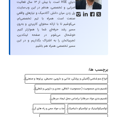
دنیایِ HSE است. با بیش از ۱۳ سال فعالیت
اجرایی و تخصصی، هدفم در این وب‌سایت،
پل زدن میان دانشِ آکادمیک و نیازهای واقعیِ




صنعت است. همراه با تیم تخصصی‌ام،
می‌کوشیم تا با ارائه محتوای کاربردی و به‌روز،
مسیرِ رشد حرفه‌ای شما را هموارتر کنیم.
خوشحال می‌شوم در صفحه لینکدین،
تجربیاتمان را به اشتراک بگذاریم و در این
مسیر تخصصی همراه هم باشیم.
برچسب ها:
,
انواع سم شناسی (کلنیکی و پزشکی، غذایی و دارویی، محیطی، پرتوها و صنعتی)
,
تقسیم بندی مسمومیت ( مسموميت اتفاقی، عمدی و دارویی و شغلی)
,
تقسیم بندی مواد سرطانزا براساس محل ایجاد سرطان
,
,
توکسیکوکنیتیک و توکسیکو داینامیک
جذب مواد سمی و راه های آن