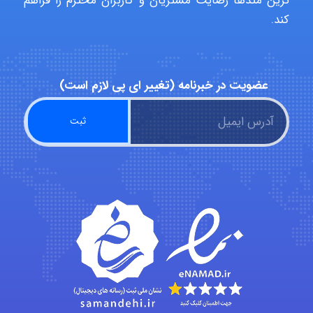
ترین متدها رضایت مشتریان و کاربران محترم را فراهم
کند.
abolfazlkoshehe
عضویت در خبرنامه (تغییر ای پی لازم است)
A.balandeh
fatima
Jafar Tym
aghajari vahid