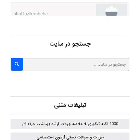
abolfazlkoshehe
جستجو در سایت
A.balandeh
fatima
Jafar Tym
تبلیغات متنی
1000 نکته کنکوری + خلاصه جزوات ارشد بهداشت حرفه ای
aghajari vahid
جزوات و سوالات تستی آزمون استخدامی