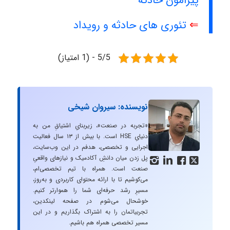
پیرامون حادثه
⇐
تئوری های حادثه و رویداد
5/5 - (1 امتیاز)
نویسنده: سیروان شیخی
«تجربه در صنعت»، زیربنایِ اشتیاقِ من به
دنیایِ HSE است. با بیش از ۱۳ سال فعالیت
اجرایی و تخصصی، هدفم در این وب‌سایت،
پل زدن میان دانشِ آکادمیک و نیازهای واقعیِ




صنعت است. همراه با تیم تخصصی‌ام،
می‌کوشیم تا با ارائه محتوای کاربردی و به‌روز،
مسیرِ رشد حرفه‌ای شما را هموارتر کنیم.
خوشحال می‌شوم در صفحه لینکدین،
تجربیاتمان را به اشتراک بگذاریم و در این
مسیر تخصصی همراه هم باشیم.