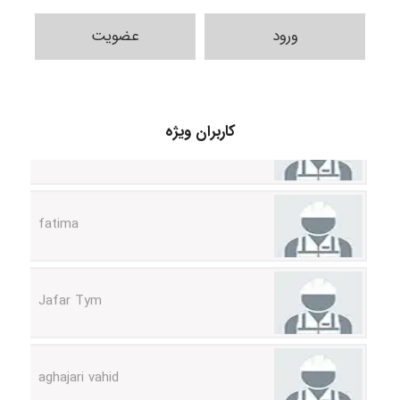
ورود
عضویت
A.balandeh
کاربران ویژه
fatima
Jafar Tym
aghajari vahid