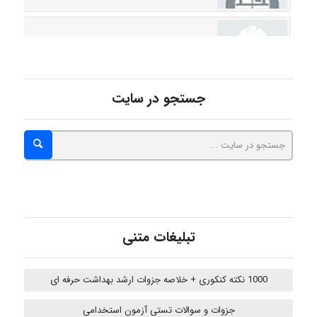
Poubakhtiari
Alirez0990
جستجو در سایت
hosein abdolvand
Kati
تبلیغات متنی
emami
1000 نکته کنکوری + خلاصه جزوات ارشد بهداشت حرفه ای
جزوات و سوالات تستی آزمون استخدامی
ehtesham