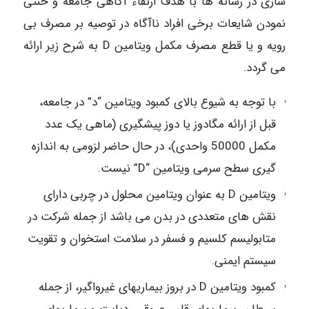
سازی در رسانه ها با هدف ارتقاء آگاهی جامعه و خنثی
نمودن شایعات برخی افراد ناآگاه در توصیه بر مصرف بی
رویه و یا قطع مصرف مکمل ویتامین D به شرح زیر ارائه
می گردد.
با توجه به شیوع بالای کمبود ویتامین “د” در جامعه،
قبل از ارائه مگادوز یا دوز پیشگیری (ماهی یک عدد
مکمل 50000 واحدی)، در حال حاضر لزومی به اندازه
گیری سطح سرمی ویتامین “D” نیست.
ویتامین D به عنوان ویتامین محلول در چربی دارای
نقش های متعددی در بدن می باشد از جمله شرکت در
متابولیسم کلسیم و فسفر در سلامت استخوان و تقویت
سیستم ایمنی.
کمبود ویتامین D در بروز بیماریهای غیرواگیر، از جمله