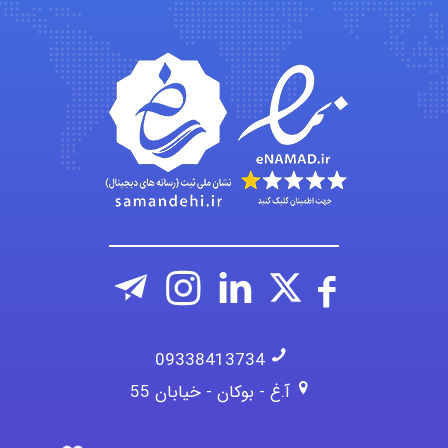
amir
Fateme896
09338413734
آ.غ - بوکان - خیابان 55