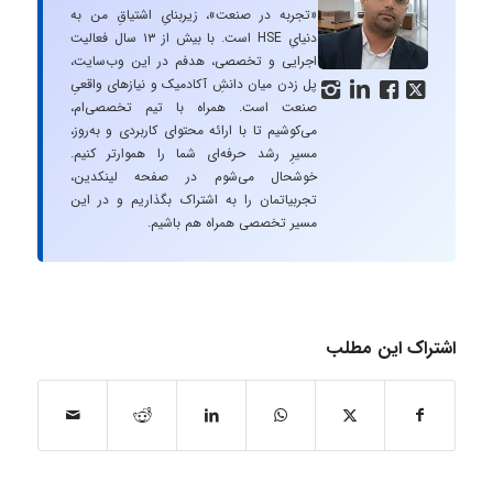
«تجربه در صنعت»، زیربنایِ اشتیاقِ من به
دنیایِ HSE است. با بیش از ۱۳ سال فعالیت
اجرایی و تخصصی، هدفم در این وب‌سایت،
پل زدن میان دانشِ آکادمیک و نیازهای واقعیِ




صنعت است. همراه با تیم تخصصی‌ام،
می‌کوشیم تا با ارائه محتوای کاربردی و به‌روز،
مسیرِ رشد حرفه‌ای شما را هموارتر کنیم.
خوشحال می‌شوم در صفحه لینکدین،
تجربیاتمان را به اشتراک بگذاریم و در این
مسیر تخصصی همراه هم باشیم.
اشتراک این مطلب