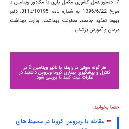
7- دستورالعمل کشوری مکمل یاری با مگادوز ویتامین د
مورخ 1396/6/22 به شماره نامه 10195/د311. دفتر
بهبود تغذیه جامعه، معاونت بهداشت. وزارت بهداشت
درمان و آموزش پزشکی
هر گونه سوالی در رابطه با تاثیر ویتامین D در
کنترل و پیشگیری بیماری کرونا ویروس داشتید در
نظرات ثبت کنید تا بررسی شود.
حتما بخوانید:
⇐
مقابله با ویروس کرونا در محیط های