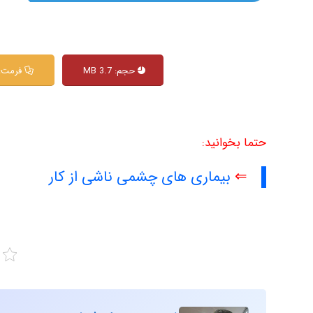
حجم: 3.7 MB
فرمت: df
حتما بخوانید:
⇐
بیماری های چشمی ناشی از کار