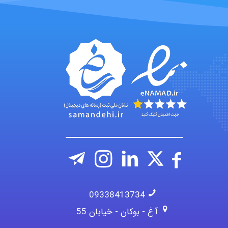
09338413734
آ.غ - بوکان - خیابان 55