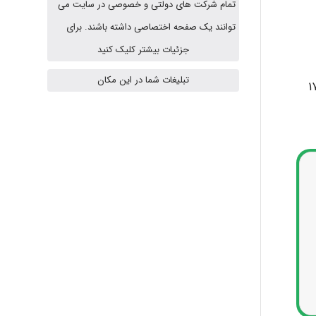
تمام شرکت های دولتی و خصوصی در سایت می
توانند یک صفحه اختصاصی داشته باشند. برای
Jafar Tym
جزئیات بیشتر کلیک کنید
تبلیغات شما در این مکان
aghajari vahid
Poubakhtiari
Alirez0990
hosein abdolvand