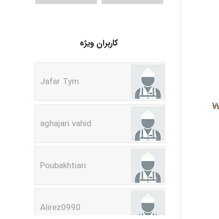
کاربران ویژه
Jafar Tym
aghajari vahid
Poubakhtiari
Alirez0990
hosein abdolvand