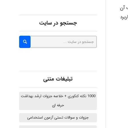
 آن
اربرد
Kati
جستجو در سایت
emami
ehtesham
تبلیغات متنی
Iman Hosseini
1000 نکته کنکوری + خلاصه جزوات ارشد بهداشت
حرفه ای
جزوات و سوالات تستی آزمون استخدامی
Chehri