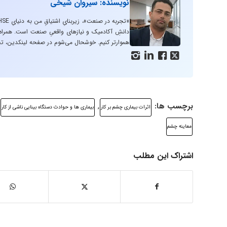
نویسنده: سیروان شیخی
دانشِ آکادمیک و نیازهای واقعیِ صنعت است. همراه با
هموارتر کنیم. خوشحال می‌شوم در صفحه لینکدین، تج




برچسب ها:
,
اثرات بیماری چشم بر کار
بیماری ها و حوادث دستگاه بینایی ناشی از کار
معاینه چشم
اشتراک این مطلب