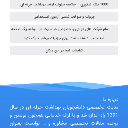
1000 نکته کنکوری + خلاصه جزوات ارشد بهداشت حرفه ای
ehtesham
جزوات و سوالات تستی آزمون استخدامی
تمام شرکت های دولتی و خصوصی در سایت می توانند یک صفحه
A.balandeh
اختصاصی داشته باشند. برای جزئیات بیشتر کلیک کنید
تبلیغات شما در این مکان
fatima
Jafar Tym
درباره ما:
aghajari vahid
سایت تخصصی دانشجویان بهداشت حرفه ای در سال
1391 راه اندازه شد و با ارائه خدماتی همچون نوشتن و
ترجمه مقالات تخصصی, مشاوره و … توانست بعنوان