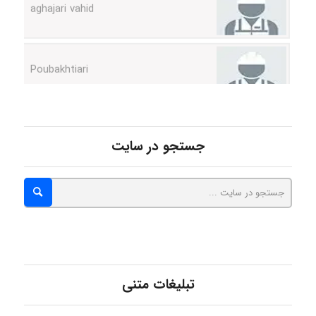
Poubakhtiari
Alirez0990
جستجو در سایت
hosein abdolvand
Kati
emami
تبلیغات متنی