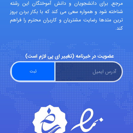
Poubakhtiari
مرجع, برای دانشجویان و دانش آموختگان این رشته
شناخته شود و همواره سعی می کند که با بکار بردن بروز
ترین متدها رضایت مشتریان و کاربران محترم را فراهم
کند.
Alirez0990
hosein abdolvand
عضویت در خبرنامه (تغییر ای پی لازم است)
Kati
emami
ehtesham