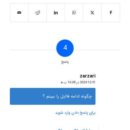
4
پاسخ
zarzari
گفته:
2023-12-31 در 10:08 ب.ظ
چگونه ادامه فاایل را ببینم ؟
برای پاسخ دادن وارد شوید