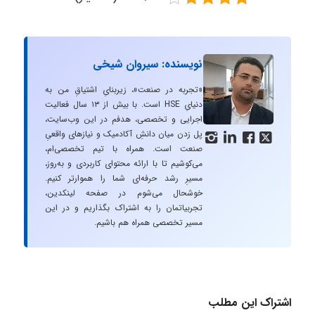
نویسنده: سیروان شیخی
«تجربه در صنعت»، زیربنایِ اشتیاقِ من به
دنیایِ HSE است. با بیش از ۱۳ سال فعالیت
اجرایی و تخصصی، هدفم در این وب‌سایت،
پل زدن میان دانشِ آکادمیک و نیازهای واقعیِ




صنعت است. همراه با تیم تخصصی‌ام،
می‌کوشیم تا با ارائه محتوای کاربردی و به‌روز،
مسیرِ رشد حرفه‌ای شما را هموارتر کنیم.
خوشحال می‌شوم در صفحه لینکدین،
تجربیاتمان را به اشتراک بگذاریم و در این
مسیر تخصصی همراه هم باشیم.
اشتراک این مطلب