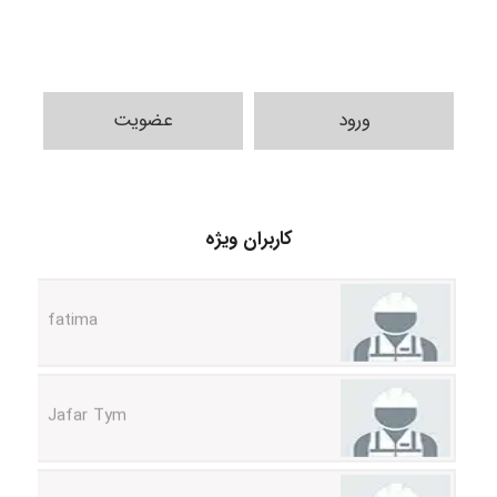
ورود
عضویت
A.balandeh
کاربران ویژه
fatima
Jafar Tym
aghajari vahid