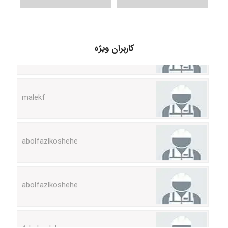
USER124
کاربران ویژه
malekf
abolfazlkoshehe
abolfazlkoshehe
A.balandeh