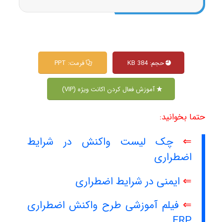
حجم: 384 KB
فرمت: PPT
آموزش فعال کردن اکانت ویژه (VIP)
حتما بخوانید:
⇐
چک لیست واکنش در شرایط
اضطراری
⇐
ایمنی در شرایط اضطراری
⇐
فیلم آموزشی طرح واکنش اضطراری
ERP