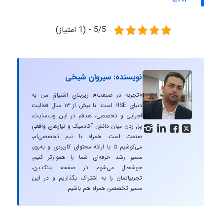
5/5 - (1 امتیاز)
نویسنده: سیروان شیخی
«تجربه در صنعت»، زیربنایِ اشتیاقِ من به
دنیایِ HSE است. با بیش از ۱۳ سال فعالیت
اجرایی و تخصصی، هدفم در این وب‌سایت،
پل زدن میان دانشِ آکادمیک و نیازهای واقعیِ




صنعت است. همراه با تیم تخصصی‌ام،
می‌کوشیم تا با ارائه محتوای کاربردی و به‌روز،
مسیرِ رشد حرفه‌ای شما را هموارتر کنیم.
خوشحال می‌شوم در صفحه لینکدین،
تجربیاتمان را به اشتراک بگذاریم و در این
مسیر تخصصی همراه هم باشیم.