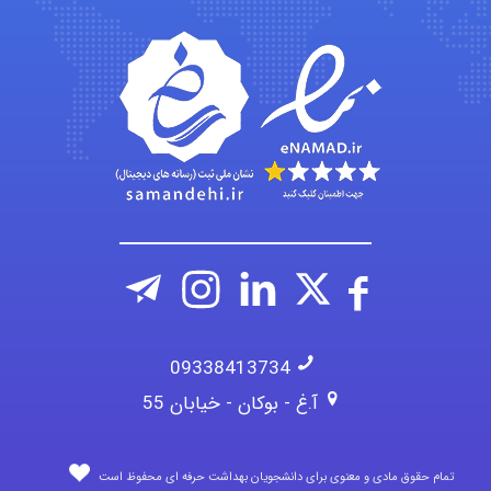
vali
fahimeh sheibani
09338413734
آ.غ - بوکان - خیابان 55
تمام حقوق مادی و معنوی برای دانشجویان بهداشت حرفه ای محفوظ است