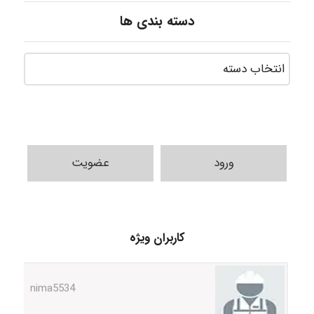
دسته بندی ها
ورود
عضویت
ABOALFZAL ZAREI
کاربران ویژه
nima5534
arman.m