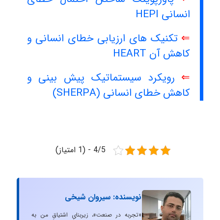
انسانی HEPI
⇐
تکنیک های ارزیابی خطای انسانی و
کاهش آن HEART
⇐
رویکرد سیستماتیک پیش بینی و
کاهش خطای انسانی (SHERPA)
4/5 - (1 امتیاز)
نویسنده: سیروان شیخی
«تجربه در صنعت»، زیربنایِ اشتیاقِ من به