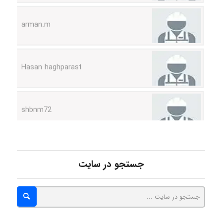
Hasan haghparast
shbnm72
Minoo1375
جستجو در سایت
Sara
ZAK